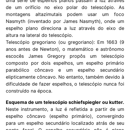
uma série de espelhos planos passam a luz através
de um orifício no eixo polar do telescópio. As
montagens altazimutais podem usar um foco
Nasmyth (inventado por James Nasmyth), onde um
espelho plano direciona a luz através do eixo de
altura na lateral do telescópio.
Telescópio gregoriano (ou gregoriano): Em 1663 (9
anos antes de Newton), o matemático e astrônomo
escocês James Gregory propôs um telescópio
composto por dois espelhos, um espelho primário
parabólico côncavo e um espelho secundário
elipticamente côncavo. No entanto, também devido à
dificuldade de fazer espelhos, o telescópio nunca foi
construído na época.
Esquema de um telescópio schiefspiegler ou kutter.
Neste instrumento, a luz é refletida a partir de um
espelho côncavo (espelho primário), convergindo
para um espelho secundário localizado atrás de seu
ponto focal. O espelho secundário não é plano