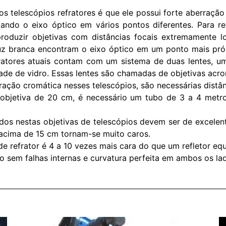
 telescópios refratores é que ele possui forte aberração
tando o eixo óptico em vários pontos diferentes. Para 
produzir objetivas com distâncias focais extremamente 
uz branca encontram o eixo óptico em um ponto mais próx
efratores atuais contam com um sistema de duas lentes, 
de de vidro. Essas lentes são chamadas de objetivas acro
ração cromática nesses telescópios, são necessárias distân
 objetiva de 20 cm, é necessário um tubo de 3 a 4 metr
zados nestas objetivas de telescópios devem ser de excelen
s acima de 15 cm tornam-se muito caros.
de refrator é 4 a 10 vezes mais cara do que um refletor equ
idro sem falhas internas e curvatura perfeita em ambos os la