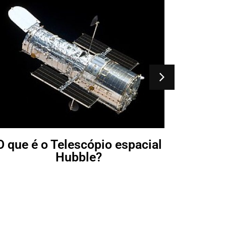
O que 
O que é o Telescópio espacial
Hubble?