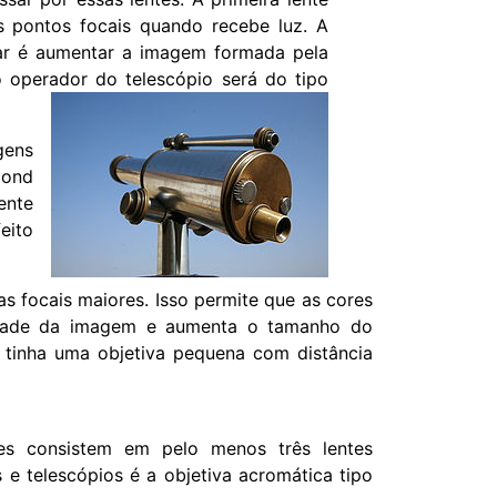
s pontos focais quando recebe luz. A
lar é aumentar a imagem formada pela
o operador do telescópio será do tipo
gens
lond
ente
eito
s focais maiores. Isso permite que as cores
idade da imagem e aumenta o tamanho do
e tinha uma objetiva pequena com distância
les consistem em pelo menos três lentes
 e telescópios é a objetiva acromática tipo