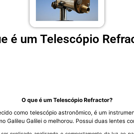
e é um Telescópio Refra
O que é um Telescópio Refractor?
cido como telescópio astronômico, é um instrumen
mo Galileu Galilei o melhorou. Possui duas lentes c
ser explicado analisando o comportamento da luz ao pass