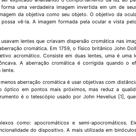
e forma uma verdadeira imagem invertida em um de seu
 imagem da objetiva como seu objeto. O objetivo da ocu
 possa vê-la. A imagem formada pela ocular e vista pel
s usavam lentes que criavam dispersão cromática nas ima
berração cromática. Em 1759, o físico britânico John Dol
jetivo acromático. Consiste em duas lentes, uma é uma l
ôncava. A aberração cromática é corrigida quando o ef
 lente.
m menos aberração cromática é usar objetivas com distância
 óptico em pontos mais próximos, mas reduz a qual
rumento é o telescópio usado por John Hevelius [1], qu
plexos como: apocromáticos e semi-apocromáticos. E
cionalidade do dispositivo. A mais utilizada em binóculos