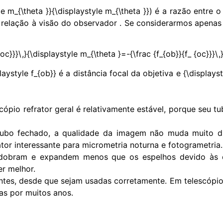
e m_{\theta }}{\displaystyle m_{\theta }}) é a razão entr
 relação à visão do observador . Se considerarmos apenas
oc}}}\,}{\displaystyle m_{\theta }=-{\frac {f_{ob}}{f_ {oc}}}\,
aystyle f_{ob}} é a distância focal da objetiva e {\displaysty
ópio refrator geral é relativamente estável, porque seu tu
m tubo fechado, a qualidade da imagem não muda muito d
fator interessante para micrometria noturna e fotogrametria.
es dobram e expandem menos que os espelhos devido às 
melhor.​​​
ntes, desde que sejam usadas corretamente. Em telescópi
s por muitos anos.