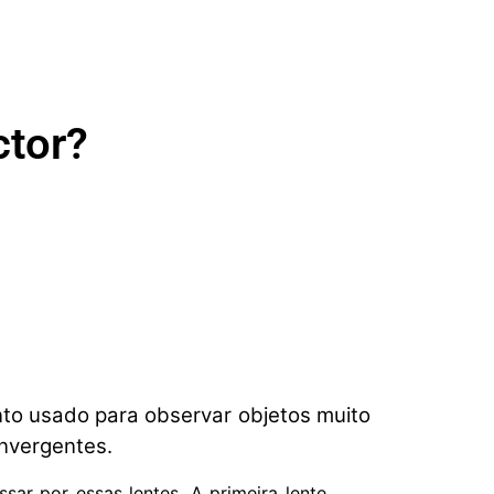
ctor?
to usado para observar objetos muito
onvergentes.
ar por essas lentes. A primeira lente