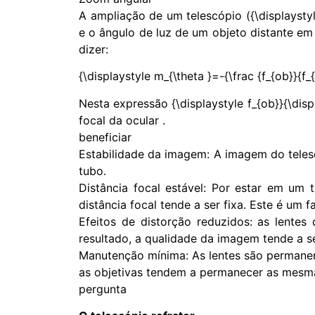
A ampliação de um telescópio ({\displaystyl
e o ângulo de luz de um objeto distante em
dizer:
{\displaystyle m_{\theta }=-{\frac {f_{ob}}{f_{
Nesta expressão {\displaystyle f_{ob}}{\displ
focal da ocular .
beneficiar
Estabilidade da imagem: A imagem do telesc
tubo.
Distância focal estável: Por estar em u
distância focal tende a ser fixa. Este é um 
Efeitos de distorção reduzidos: as lent
resultado, a qualidade da imagem tende a ser 
Manutenção mínima: As lentes são permane
as objetivas tendem a permanecer as mesma
pergunta