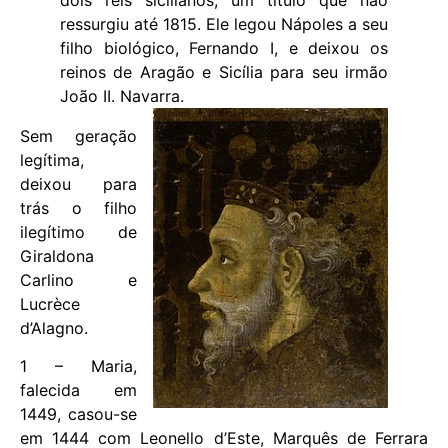
dois reis sicilianos, um título que não
ressurgiu até 1815. Ele legou Nápoles a seu
filho biológico, Fernando I, e deixou os
reinos de Aragão e Sicília para seu irmão
João II. Navarra.
Sem geração
legítima,
deixou para
trás o filho
ilegítimo de
Giraldona
Carlino e
Lucrèce
d’Alagno.
1 – Maria,
falecida em
1449, casou-se
em 1444 com Leonello d’Este, Marquês de Ferrara