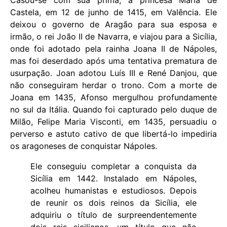
Casou-se com sua prima, a princesa Maria de
Castela, em 12 de junho de 1415, em Valência. Ele
deixou o governo de Aragão para sua esposa e
irmão, o rei João II de Navarra, e viajou para a Sicília,
onde foi adotado pela rainha Joana II de Nápoles,
mas foi deserdado após uma tentativa prematura de
usurpação. Joan adotou Luís III e René Danjou, que
não conseguiram herdar o trono. Com a morte de
Joana em 1435, Afonso mergulhou profundamente
no sul da Itália. Quando foi capturado pelo duque de
Milão, Felipe Maria Visconti, em 1435, persuadiu o
perverso e astuto cativo de que libertá-lo impediria
os aragoneses de conquistar Nápoles.
Ele conseguiu completar a conquista da
Sicília em 1442. Instalado em Nápoles,
acolheu humanistas e estudiosos. Depois
de reunir os dois reinos da Sicília, ele
adquiriu o título de surpreendentemente