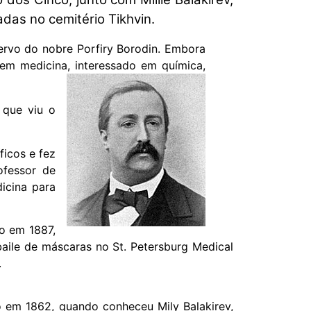
das no cemitério Tikhvin.
servo do nobre Porfiry Borodin. Embora
 em medicina, interessado em química,
 que viu o
ficos e fez
ofessor de
icina para
o em 1887,
aile de máscaras no St. Petersburg Medical
.
ó em 1862, quando conheceu Mily Balakirev,