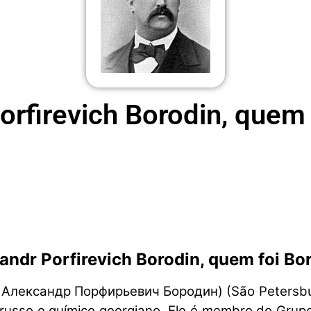
orfirevich Borodin, quem 
andr Porfirevich Borodin, quem foi Bo
ico: Александр Порфирьевич Бородин) (São Petersb
russo e químico georgiano. Ele é membro do Grupo 