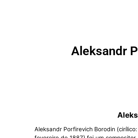
Aleksandr P
Aleks
Aleksandr Porfirevich Borodin (ciríl
fevereiro de 1887) foi um compositor 