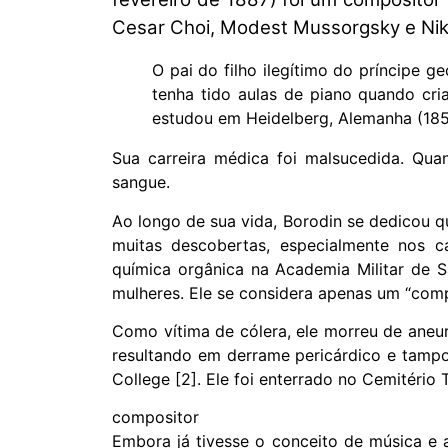
Cesar Choi, Modest Mussorgsky e Niko
O pai do filho ilegítimo do príncipe 
tenha tido aulas de piano quando cri
estudou em Heidelberg, Alemanha (18
Sua carreira médica foi malsucedida. Qua
sangue.
Ao longo de sua vida, Borodin se dedicou qu
muitas descobertas, especialmente nos 
química orgânica na Academia Militar de 
mulheres. Ele se considera apenas um “comp
Como vítima de cólera, ele morreu de aneur
resultando em derrame pericárdico e tampo
College [2]. Ele foi enterrado no Cemitéri
compositor
Embora já tivesse o conceito de música e a