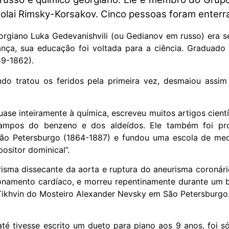
lai Rimsky-Korsakov. Cinco pessoas foram enterra
georgiano Luka Gedevanishvili (ou Gedianov em russo) era 
ança, sua educação foi voltada para a ciência. Graduado
59-1862).
ndo tratou os feridos pela primeira vez, desmaiou assim
ase inteiramente à química, escreveu muitos artigos cientí
campos do benzeno e dos aldeídos. Ele também foi pr
São Petersburgo (1864-1887) e fundou uma escola de med
ositor dominical”.
isma dissecante da aorta e ruptura do aneurisma coronári
namento cardíaco, e morreu repentinamente durante um b
o Tikhvin do Mosteiro Alexander Nevsky em São Petersburgo
té tivesse escrito um dueto para piano aos 9 anos, foi s