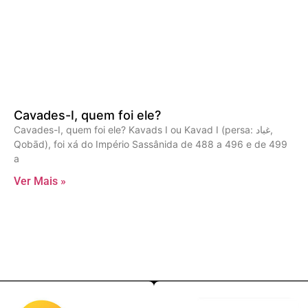
Cavades-I, quem foi ele?
Cavades-I, quem foi ele? Kavads I ou Kavad I (persa: غباد,
Qobād), foi xá do Império Sassânida de 488 a 496 e de 499
a
Ver Mais »