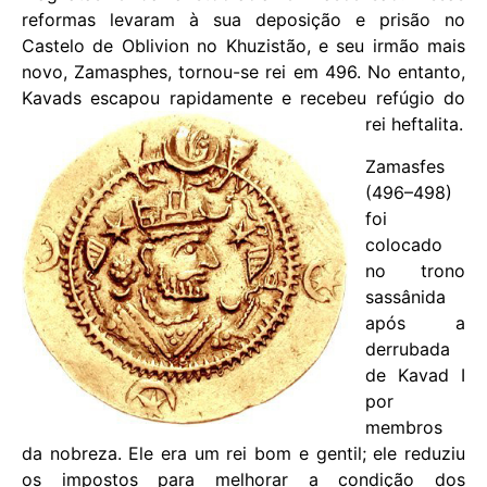
reformas levaram à sua deposição e prisão no
Castelo de Oblivion no Khuzistão, e seu irmão mais
novo, Zamasphes, tornou-se rei em 496. No entanto,
Kavads escapou rapidamente e recebeu refúgio do
rei heftalita.
Zamasfes
(496–498)
foi
colocado
no trono
sassânida
após a
derrubada
de Kavad I
por
membros
da nobreza. Ele era um rei bom e gentil; ele reduziu
os impostos para melhorar a condição dos