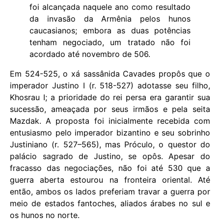
foi alcançada naquele ano como resultado
da invasão da Armênia pelos hunos
caucasianos; embora as duas potências
tenham negociado, um tratado não foi
acordado até novembro de 506.
Em 524-525, o xá sassânida Cavades propôs que o
imperador Justino I (r. 518-527) adotasse seu filho,
Khosrau I; a prioridade do rei persa era garantir sua
sucessão, ameaçada por seus irmãos e pela seita
Mazdak. A proposta foi inicialmente recebida com
entusiasmo pelo imperador bizantino e seu sobrinho
Justiniano (r. 527–565), mas Próculo, o questor do
palácio sagrado de Justino, se opôs. Apesar do
fracasso das negociações, não foi até 530 que a
guerra aberta estourou na fronteira oriental. Até
então, ambos os lados preferiam travar a guerra por
meio de estados fantoches, aliados árabes no sul e
os hunos no norte.