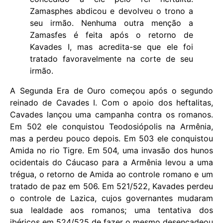
Zamasphes abdicou e devolveu o trono a
seu irmão. Nenhuma outra menção a
Zamasfes é feita após o retorno de
Kavades I, mas acredita-se que ele foi
tratado favoravelmente na corte de seu
irmão.
A Segunda Era de Ouro começou após o segundo
reinado de Cavades I. Com o apoio dos heftalitas,
Cavades lançou uma campanha contra os romanos.
Em 502 ele conquistou Teodosiópolis na Armênia,
mas a perdeu pouco depois. Em 503 ele conquistou
Amida no rio Tigre. Em 504, uma invasão dos hunos
ocidentais do Cáucaso para a Armênia levou a uma
trégua, o retorno de Amida ao controle romano e um
tratado de paz em 506. Em 521/522, Kavades perdeu
o controle de Lazica, cujos governantes mudaram
sua lealdade aos romanos; uma tentativa dos
ibéricos em 524/525 de fazer o mesmo desencadeou