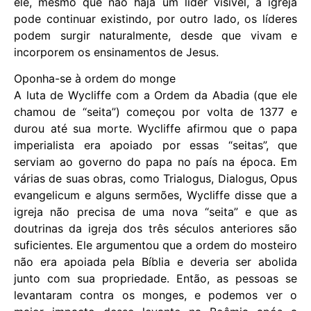
ele, mesmo que não haja um líder visível, a igreja
pode continuar existindo, por outro lado, os líderes
podem surgir naturalmente, desde que vivam e
incorporem os ensinamentos de Jesus.
Oponha-se à ordem do monge
A luta de Wycliffe com a Ordem da Abadia (que ele
chamou de “seita”) começou por volta de 1377 e
durou até sua morte. Wycliffe afirmou que o papa
imperialista era apoiado por essas “seitas”, que
serviam ao governo do papa no país na época. Em
várias de suas obras, como Trialogus, Dialogus, Opus
evangelicum e alguns sermões, Wycliffe disse que a
igreja não precisa de uma nova “seita” e que as
doutrinas da igreja dos três séculos anteriores são
suficientes. Ele argumentou que a ordem do mosteiro
não era apoiada pela Bíblia e deveria ser abolida
junto com sua propriedade. Então, as pessoas se
levantaram contra os monges, e podemos ver o