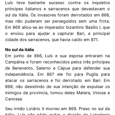
Luís teve bastante sucesso contra os inquietos
príncipes italianos e sarracenos que devastavam o
sul da Itália. Os invasores foram derrotados em 866,
mas não puderam ser perseguidos sem uma frota.
Em 869 aliou-se ao imperador bizantino Basílio I, que
o enviou para ajudar a capturar Bari, a principal
cidade dos sarracenos, que havia caído em 871.
No sul da itália
Em junho de 866, Luís e sua esposa entraram na
Campânia e foram reconhecidos pelos três príncipes
de Benevento, Salerno e Cápua para defender sua
independência. Em 867 ele foi para Puglia para
atacar os sarracenos e foi derrotado em Bari. Em
868, não desistindo de sua intenção de expulsar os
inimigos da província, tomou deles Matera, Vinosa e
Canossa.
Seu irmão Lotário II morreu em 869. Preso no sul da
Itália, Luís não pôde evitar a divisão da Lotaríngia