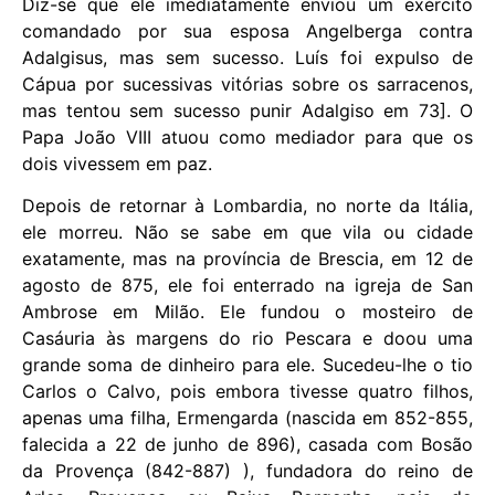
Diz-se que ele imediatamente enviou um exército
comandado por sua esposa Angelberga contra
Adalgisus, mas sem sucesso. Luís foi expulso de
Cápua por sucessivas vitórias sobre os sarracenos,
mas tentou sem sucesso punir Adalgiso em 73]. O
Papa João VIII atuou como mediador para que os
dois vivessem em paz.
Depois de retornar à Lombardia, no norte da Itália,
ele morreu. Não se sabe em que vila ou cidade
exatamente, mas na província de Brescia, em 12 de
agosto de 875, ele foi enterrado na igreja de San
Ambrose em Milão. Ele fundou o mosteiro de
Casáuria às margens do rio Pescara e doou uma
grande soma de dinheiro para ele. Sucedeu-lhe o tio
Carlos o Calvo, pois embora tivesse quatro filhos,
apenas uma filha, Ermengarda (nascida em 852-855,
falecida a 22 de junho de 896), casada com Bosão
da Provença (842-887) ), fundadora do reino de