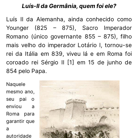
Luís-II da Germânia, quem foi ele?
Luís II da Alemanha, ainda conhecido como
Younger (825 – 875), Sacro Imperador
Romano (único governante 855 – 875), filho
mais velho do imperador Lotário I, tornou-se
rei da Itália em 839, viveu lá e em Roma foi
coroado rei Sérgio II [1] em 15 de junho de
854 pelo Papa.
Naquele
mesmo ano,
seu pai o
enviou a
Roma para
garantir que
a
autoridade