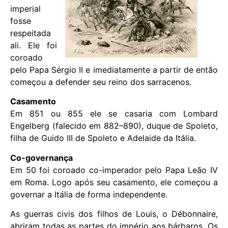
imperial
fosse
respeitada
ali. Ele foi
coroado
pelo Papa Sérgio II e imediatamente a partir de então
começou a defender seu reino dos sarracenos.
Casamento
Em 851 ou 855 ele se casaria com Lombard
Engelberg (falecido em 882–890), duque de Spoleto,
filha de Guido III de Spoleto e Adelaide da Itália.
Co-governança
Em 50 foi coroado co-imperador pelo Papa Leão IV
em Roma. Logo após seu casamento, ele começou a
governar a Itália de forma independente.
As guerras civis dos filhos de Louis, o Débonnaire,
abriram todas as partes do império aos bárbaros. Os