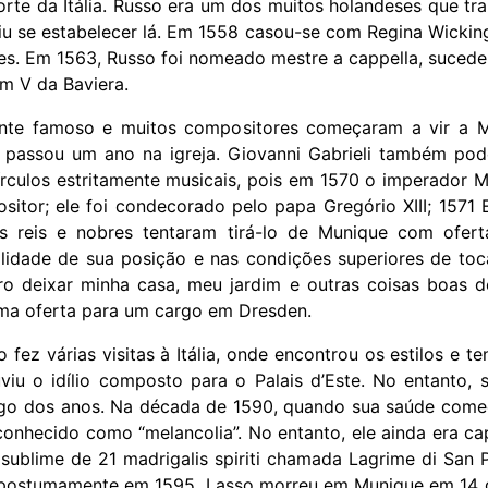
orte da Itália. Russo era um dos muitos holandeses que tra
iu se estabelecer lá. Em 1558 casou-se com Regina Wicking
es. Em 1563, Russo foi nomeado mestre a cappella, sucede
am V da Baviera.
nte famoso e muitos compositores começaram a vir a M
e passou um ano na igreja. Giovanni Gabrieli também po
rculos estritamente musicais, pois em 1570 o imperador Ma
tor; ele foi condecorado pelo papa Gregório XIII; 1571 E
es reis e nobres tentaram tirá-lo de Munique com ofer
ilidade de sua posição e nas condições superiores de toc
ro deixar minha casa, meu jardim e outras coisas boas d
ma oferta para um cargo em Dresden.
 fez várias visitas à Itália, onde encontrou os estilos e 
iu o idílio composto para o Palais d’Este. No entanto, 
ngo dos anos. Na década de 1590, quando sua saúde começ
onhecido como “melancolia”. No entanto, ele ainda era ca
sublime de 21 madrigalis spiriti chamada Lagrime di San P
a postumamente em 1595. Lasso morreu em Munique em 14 