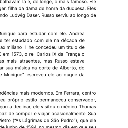
balhavam lá e, de longe, o mais famoso. Ele
er, filha da dama de honra da duquesa. Eles
ndo Ludwig Daser. Russo serviu ao longo de
unique para estudar com ele. Andrea
de ter estudado com ele na década de
ximiliano II lhe concedeu um título de
 em 1573, o rei Carlos IX da França o
tas mais atraentes, mas Russo estava
ar sua música na corte de Alberto, do
e Munique”, escreveu ele ao duque da
tendências mais modernos. Em Ferrara, centro
seu próprio estilo permaneceu conservador,
ou a declinar, ele visitou o médico Thomas
paz de compor e viajar ocasionalmente. Sua
ietro (“As Lágrimas de São Pedro”), que ele
de junho de 1594, no mesmo dia em que seu