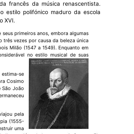
a francês da música renascentista.
 estilo polifónico maduro da escola
o XVI.
e seus primeiros anos, embora algumas
o três vezes por causa da beleza única
pois Milão (1547 a 1549). Enquanto em
onsiderável no estilo musical de suas
 estima-se
ara Cosimo
e São João
permaneceu
iajou pela
rpia (1555-
nstruir uma