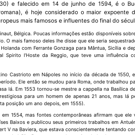
30) e falecido em 14 de junho de 1594, é o Bud
romana), é hoje considerado o maior expoente do
opeus mais famosos e influentes do final do sécul
naut, Bélgica. Poucas informações estão disponíveis sobr
do. O mais famoso deles lhe disse que ele seria sequestrad
a Holanda com Ferrante Gonzaga para Mântua, Sicília e de
al Spirito l’Hoste da Reggio, que teve uma influência c
ino Castrioto em Nápoles no início da década de 1550, e
período. Ele então se mudou para Roma, onde trabalhou p
sa lá. Em 1553 tornou-se mestre a cappella na Basílica d
restigiosa para um homem de apenas 21 anos, mas lá 
sta posição um ano depois, em 1555).
 em 1554, mas fontes contemporâneas afirmam que ele v
íses Baixos e publicou seus primeiros trabalhos em Antué
bert V na Baviera, que estava conscientemente tentando co