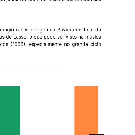
tingiu o seu apogeu na Baviera no final do
as de Lasso, o que pode ser visto na música
cos (1588), especialmente no grande ciclo
A Band
a sua 