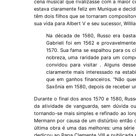
cena musical que rivalizasse com a maior c
estava claramente feliz em Munique e decid
têm dois filhos que se tornaram compositor
sua vida para Albert V e seu sucessor, Willi
Na década de 1560, Russo era basta
Gabrieli foi em 1562 e provavelment
1570. Sua fama se espalhou para os cí
nobreza, uma raridade para um composi
convidou para visitar . Alguns dess
claramente mais interessado na estab
que em ganhos financeiros. “Não que
Saxônia em 1580, depois de receber u
Durante o final dos anos 1570 e 1580, Russo
da atividade de vanguarda, sem dúvida ouv
tornando-se mais simples e refinado ao lo
Mermann por causa de um distúrbio então c
última obra é uma das melhores: uma série 
dedicou ao Papa Clemente VIII e publicad