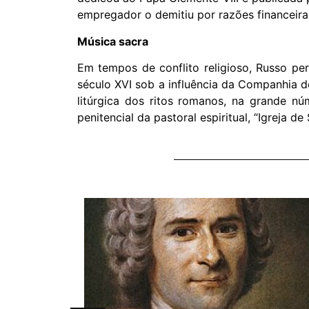
empregador o demitiu por razões financeiras
Música sacra
Em tempos de conflito religioso, Russo pe
século XVI sob a influência da Companhia d
litúrgica dos ritos romanos, na grande n
penitencial da pastoral espiritual, “Igreja d
h, 3.º
, quem