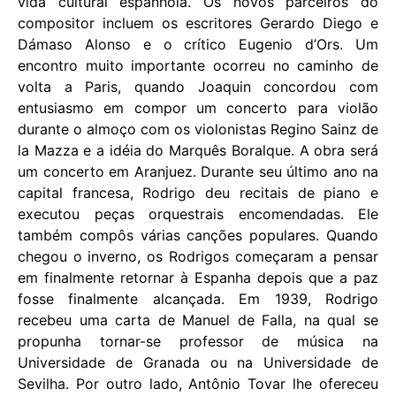
vida cultural espanhola. Os novos parceiros do
compositor incluem os escritores Gerardo Diego e
Dámaso Alonso e o crítico Eugenio d’Ors. Um
encontro muito importante ocorreu no caminho de
volta a Paris, quando Joaquin concordou com
entusiasmo em compor um concerto para violão
durante o almoço com os violonistas Regino Sainz de
la Mazza e a idéia do Marquês Boralque. A obra será
um concerto em Aranjuez. Durante seu último ano na
capital francesa, Rodrigo deu recitais de piano e
executou peças orquestrais encomendadas. Ele
também compôs várias canções populares. Quando
chegou o inverno, os Rodrigos começaram a pensar
em finalmente retornar à Espanha depois que a paz
fosse finalmente alcançada. Em 1939, Rodrigo
recebeu uma carta de Manuel de Falla, na qual se
propunha tornar-se professor de música na
Universidade de Granada ou na Universidade de
Sevilha. Por outro lado, Antônio Tovar lhe ofereceu