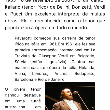
1935 – 6 de setembro de 2007) foi um cantor
italiano (tenor lírico) de Bellini, Donizetti, Verdi
e Pucci Um excelente intérprete de muitas
obras. Ele é reconhecido como o tenor que
popularizou a ópera em todo o mundo.
Pavarotti começou sua carreira de tenor
lírico na Itália em 1961. Em 1961 ele fez sua
primeira apresentação internacional em La
Traviata de Giuseppe Verdi em Belgrado,
Sérvia (então Iugoslávia). Cantou nas
maiores casas de ópera da Itália, Holanda,
Viena, Londres, Ancara, Budapeste,
Barcelona e Rio de Janeiro.
O jovem tenor
ganhou destaque
em uma turnê
australiana em