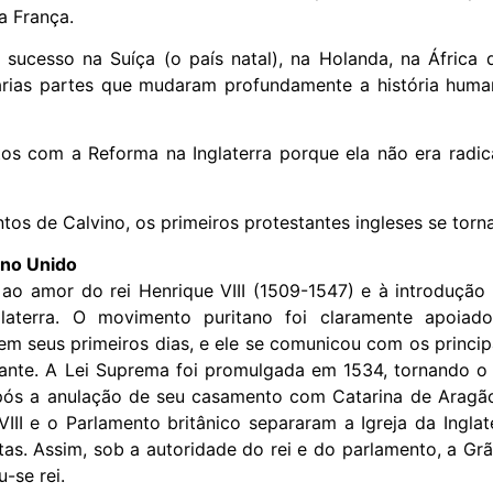
a França.
 sucesso na Suíça (o país natal), na Holanda, na África do
rias partes que mudaram profundamente a história human
eitos com a Reforma na Inglaterra porque ela não era radic
tos de Calvino, os primeiros protestantes ingleses se tor
ino Unido
 ao amor do rei Henrique VIII (1509-1547) e à introdução
glaterra. O movimento puritano foi claramente apoiad
em seus primeiros dias, e ele se comunicou com os princip
iante. A Lei Suprema foi promulgada em 1534, tornando o 
. Após a anulação de seu casamento com Catarina de Aragã
e VIII e o Parlamento britânico separaram a Igreja da Ing
as. Assim, sob a autoridade do rei e do parlamento, a Grã-
-se rei.