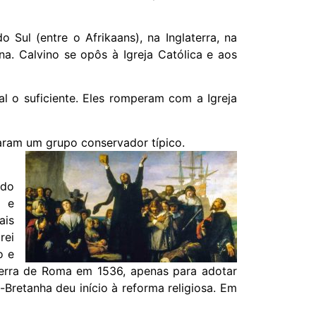
 Sul (entre o Afrikaans), na Inglaterra, na
a. Calvino se opôs à Igreja Católica e aos
al o suficiente. Eles romperam com a Igreja
naram um grupo conservador típico.
 do
o e
ais
rei
o e
laterra de Roma em 1536, apenas para adotar
Bretanha deu início à reforma religiosa. Em