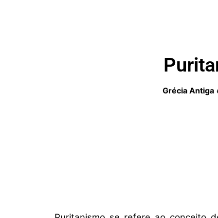
Purita
Grécia Antiga
é
Puritanismo se refere ao conceito d