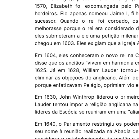
1570, Elizabeth foi excomungada pelo 
herdeiros. Ele apenas nomeou Jaime I, fi
sucessor. Quando o rei foi coroado, os
melhorasse porque o rei era considerado d
eles submeteram a ele uma petição milenar
chegou em 1603. Eles exigiam que a Igreja 
Em 1604, eles conheceram o novo rei na Co
disse que os anciãos “vivem em harmonia co
1625. Já em 1628, William Lauder tornou
eliminar as objeções do anglicano. Além de 
porque enfatizavam Pelágio, oprimiam viole
Em 1630, John Winthrop liderou o primeiro
Lauder tentou impor a religião anglicana n
líderes da Escócia se reuniram em uma “alia
Em 1640, o Parlamento restringiu os podere
seu nome à reunião realizada na Abadia de
considerar o estabelecimento da gestão e et