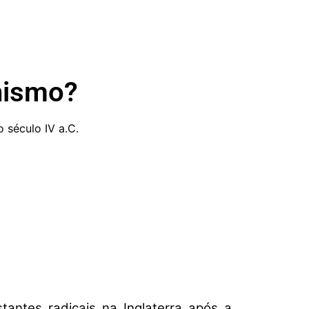
anismo?
 século IV a.C.
tantes radicais na Inglaterra após a