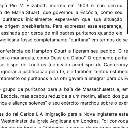
Papa Pio V. Elizabeth morreu em 1603 e não deixou
lho de Maria Stuart, que governou a Escócia, como seu
 puritanos inicialmente esperavam que sua situação
e origem presbiteriana. Para expressar essa esperança,
 assinada por cerca de mil padres puritanos quando ele
Anglicana fosse completamente “puritana” em termos de ser
nferência de Hampton Court e fizeram seu pedido. O rei 
m a monarquia, como Deus e o Diabo”. O oponente puritano,
-se bispo de Londres (nomeado arcebispo de Canterbur
ignorar a justificação pela fé, ele também tentou estabelec
ntamente os puritanos e os obrigavam a emigrar para os E
 grupo de puritanos para a baía de Massachusetts e, em
a Escócia, mas acabou reduzida a um motim, aliado dos pur
nça e aliança solenes” e seu exército marchou sobre o exér
s do rei Carlos I. A imigração para a Nova Inglaterra es
 Westminster da Igreja Anglicana em Londres. Foi convoc
iqueta da igreja, e “defender a pureza da doutrina anglica