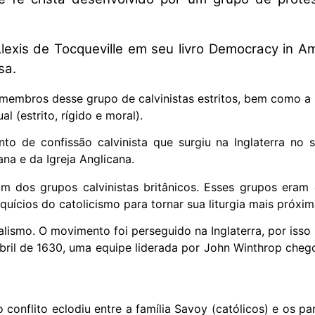
exis de Tocqueville em seu livro Democracy in Am
sa.
 a membros desse grupo de calvinistas estritos, bem como a
 (estrito, rígido e moral).
 de confissão calvinista que surgiu na Inglaterra no séc
na e da Igreja Anglicana.
ieram dos grupos calvinistas britânicos. Esses grupos er
squícios do catolicismo para tornar sua liturgia mais próxi
talismo. O movimento foi perseguido na Inglaterra, por is
abril de 1630, uma equipe liderada por John Winthrop chego
onflito eclodiu entre a família Savoy (católicos) e os pa