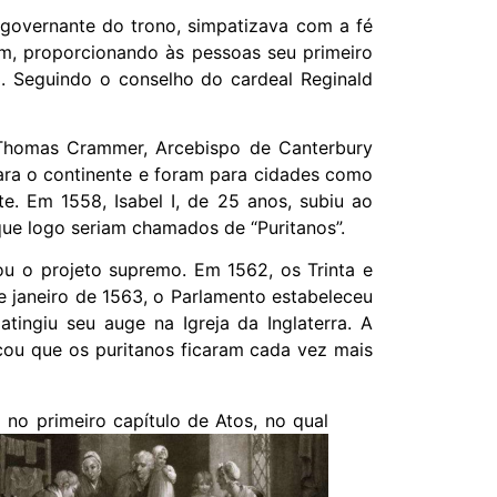
governante do trono, simpatizava com a fé
m, proporcionando às pessoas seu primeiro
. Seguindo o conselho do cardeal Reginald
o Thomas Crammer, Arcebispo de Canterbury
 para o continente e foram para cidades como
e. Em 1558, Isabel I, de 25 anos, subiu ao
 que logo seriam chamados de “Puritanos”.
ou o projeto supremo. Em 1562, os Trinta e
 janeiro de 1563, o Parlamento estabeleceu
tingiu seu auge na Igreja da Inglaterra. A
rcou que os puritanos ficaram cada vez mais
no primeiro capítulo de Atos, no qual