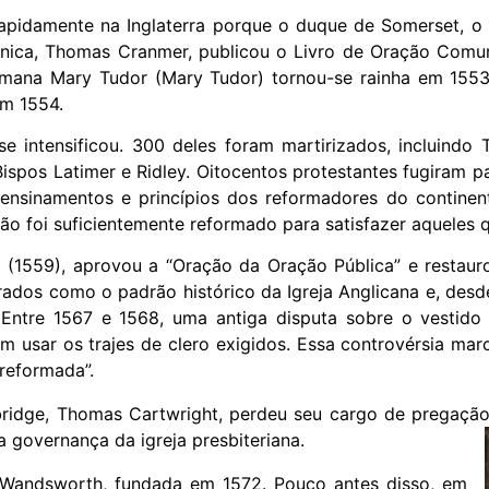
apidamente na Inglaterra porque o duque de Somerset, o 
tânica, Thomas Cranmer, publicou o Livro de Oração Comu
romana Mary Tudor (Mary Tudor) tornou-se rainha em 1553
em 1554.
se intensificou. 300 deles foram martirizados, incluind
 Bispos Latimer e Ridley. Oitocentos protestantes fugiram
nsinamentos e princípios dos reformadores do continent
não foi suficientemente reformado para satisfazer aqueles
(1559), aprovou a “Oração da Oração Pública” e restaur
dos como o padrão histórico da Igreja Anglicana e, desde
 Entre 1567 e 1568, uma antiga disputa sobre o vestido a
m usar os trajes de clero exigidos. Essa controvérsia ma
rreformada”.
idge, Thomas Cartwright, perdeu seu cargo de pregação 
a governança da igreja presbiteriana.
eja Wandsworth, fundada em 1572. Pouco antes disso, em