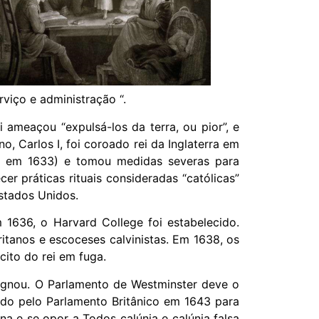
viço e administração “.
ameaçou “expulsá-los da terra, ou pior”, e
 Carlos I, foi coroado rei da Inglaterra em
y em 1633) e tomou medidas severas para
er práticas rituais consideradas “católicas”
stados Unidos.
 1636, o Harvard College foi estabelecido.
itanos e escoceses calvinistas. Em 1638, os
cito do rei em fuga.
tagnou. O Parlamento de Westminster deve o
ado pelo Parlamento Britânico em 1643 para
na e se opor a Todos calúnia e calúnia falsa