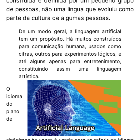
construída e definida por um pequeno grupo
de pessoas, não uma língua que evoluiu como
parte da cultura de algumas pessoas.
De um modo geral, a linguagem artificial
tem um propósito. Há muitos construídos
para comunicação humana, usados ​​como
cifras, outros para experimentos lógicos, e
até alguns apenas para entretenimento,
constituindo assim uma linguagem
artística.
O
idioma
do
plano
de
sinônimos às vezes é usado para se referir ao idioma