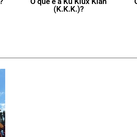
?
O que é a Ku Klux Klan
(K.K.K.)?