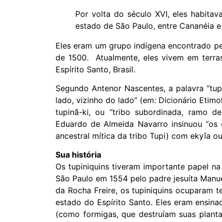
Por volta do século XVI, eles habitava
estado de São Paulo, entre Cananéia e
Eles eram um grupo indígena encontrado pe
de 1500. Atualmente, eles vivem em terra
Espírito Santo, Brasil.
Segundo Antenor Nascentes, a palavra “tupi
lado, vizinho do lado” (em: Dicionário Etimo
tupinã-ki, ou “tribo subordinada, ramo de
Eduardo de Almeida Navarro insinuou “os
ancestral mítica da tribo Tupi) com ekyîa ou
Sua história
Os tupiniquins tiveram importante papel n
São Paulo em 1554 pelo padre jesuíta Manu
da Rocha Freire, os tupiniquins ocuparam t
estado do Espírito Santo. Eles eram ensina
(como formigas, que destruíam suas plant