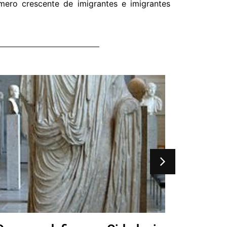
ero crescente de imigrantes e imigrantes
O