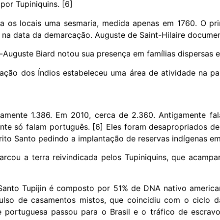
or Tupiniquins. [6]
 os locais uma sesmaria, medida apenas em 1760. O princ
na data da demarcação. Auguste de Saint-Hilaire documento
Auguste Biard notou sua presença em famílias dispersas e e
ação dos Índios estabeleceu uma área de atividade na par
mente 1.386. Em 2010, cerca de 2.360. Antigamente falav
mente só falam português. [6] Eles foram desapropriados de
to Santo pedindo a implantação de reservas indígenas em f
cou a terra reivindicada pelos Tupiniquins, que acampar
o Santo Tupijin é composto por 51% de DNA nativo americ
pulso de casamentos mistos, que coincidiu com o ciclo d
ortuguesa passou para o Brasil e o tráfico de escravos 