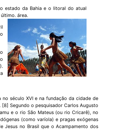
do estado da Bahia e o litoral do atual
último. área.
il
do
do
ão
).
ra
a no século XVI e na fundação da cidade de
. [8] Segundo o pesquisador Carlos Augusto
amu e o rio São Mateus (ou rio Cricarê), no
endógenas (como varíola) e pragas exógenas
 de Jesus no Brasil que o Acampamento dos