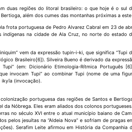
m duas regiões do litoral brasileiro: o que hoje é o sul 
 Bertioga, além dos cumes das montanhas próximas a este 
la frota portuguesa de Pedro Alvarez Cabral em 23 de abr
s indígenas na cidade de Ala Cruz, no norte do estado 
niquim” vem da expressão tupin-i-ki, que significa “Tupi 
lógico Brasileiro[6]). Silveira Bueno é derivado da express
 Tupi” (em: Dicionário Etimologia-Rítmica Português [6]
 que invocam Tupi” ao combinar Tupi (nome de uma figu
 ikyîa (invocação).
a colonização portuguesa das regiões de Santos e Bertiog
el da Nóbrega. Eles eram aliados dos colonos portugueses
erras no século XVI entre o atual município baiano de Cam
dos pelos jesuítas na “Aldeia Nova” e sofriam de pragas 
ações). Serafim Leite afirmou em História da Companhia