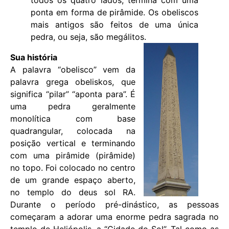
ponta em forma de pirâmide. Os obeliscos
mais antigos são feitos de uma única
pedra, ou seja, são megálitos.
Sua história
A palavra “obelisco” vem da
palavra grega obeliskos, que
significa “pilar” “aponta para”. É
uma pedra geralmente
monolítica com base
quadrangular, colocada na
posição vertical e terminando
com uma pirâmide (pirâmide)
no topo. Foi colocado no centro
de um grande espaço aberto,
no templo do deus sol RA.
Durante o período pré-dinástico, as pessoas
começaram a adorar uma enorme pedra sagrada no
templo de Heliópolis, a “Cidade do Sol”. Tal como as