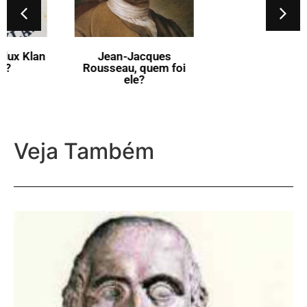
Jean-Jacques
O que vem a ser a Flor-
Rousseau, quem foi
de-Lis?
ele?
Veja Também