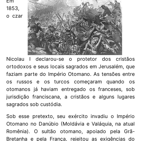
Em
1853,
o czar
Nicolau I declarou-se o protetor dos cristãos
ortodoxos e seus locais sagrados em Jerusalém, que
faziam parte do Império Otomano. As tensões entre
os russos e os turcos começaram quando os
otomanos já haviam entregado os franceses, sob
jurisdição franciscana, a cristãos e alguns lugares
sagrados sob custódia.
Sob esse pretexto, seu exército invadiu o Império
Otomano no Danúbio (Moldávia e Valáquia, na atual
Romênia). O sultão otomano, apoiado pela Grã-
Bretanha e pela França, rejeitou as exigências do