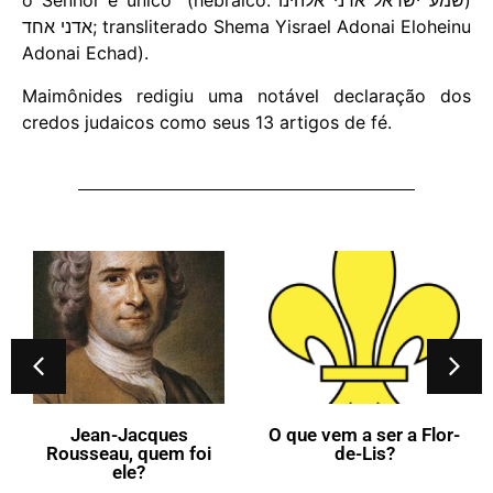
o Senhor é único” (hebraico: שמע ישראל אדני אלהינו)
אדני אחד; transliterado Shema Yisrael Adonai Eloheinu
Adonai Echad).
Maimônides redigiu uma notável declaração dos
credos judaicos como seus 13 artigos de fé.
Jean-Jacques
O que vem a ser a Flor-
Rousseau, quem foi
de-Lis?
ele?