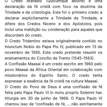
O Credo Atanásio (Quicumque abutre) é uma
declaração da fé cristã com foco na doutrina da
Trindade e da cristologia. Este foi o primeiro credo a
declarar explicitamente a Trindade da Trindade, e
difere dos Credos Niceno e dos Apóstolos, pois
inclui uma maldição ou condenação para aqueles que
discordam do credo.
O Credo Tridentino estava originalmente contido no
Iniunctum Nobis do Papa Pio IV, publicado em 13 de
novembro de 1565. Este credo pretende resumir os
ensinamentos do Concílio de Trento (1545-1563).
A Confissão Maasai é um credo escrito em 1960 pelo
povo Maasai da África Oriental em colaboração com
missionários do Espírito Santo. O credo tenta
expressar a essência da fé cristã na cultura Maasai.
O Credo do Povo de Deus é uma confissão de fé
feita pelo Papa Paulo VI in motu proprio Solemni hac
litturgia em 30 de junho de 1968. O Papa Paulo VI
chamou isso de “confissão de fé, … não estritamente