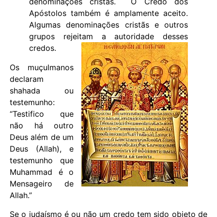
denominações cristãs. O Credo dos
Apóstolos também é amplamente aceito.
Algumas denominações cristãs e outros
grupos rejeitam a autoridade desses
credos.
Os muçulmanos
declaram
shahada ou
testemunho:
“Testifico que
não há outro
Deus além de um
Deus (Allah), e
testemunho que
Muhammad é o
Mensageiro de
Allah.”
Se o judaísmo é ou não um credo tem sido objeto de