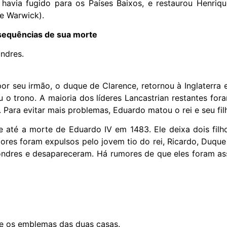
havia fugido para os Países Baixos, e restaurou Henriq
de Warwick).
nsequências de sua morte
ndres.
r seu irmão, o duque de Clarence, retornou à Inglaterra e 
 o trono. A maioria dos líderes Lancastrian restantes f
 Para evitar mais problemas, Eduardo matou o rei e seu fil
 até a morte de Eduardo IV em 1483. Ele deixa dois filho
ores foram expulsos pelo jovem tio do rei, Ricardo, Duque 
ondres e desapareceram. Há rumores de que eles foram ass
une os emblemas das duas casas.