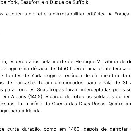
 de York, Beaufort e o Duque de Suffolk.
, a loucura do rei e a derrota militar britânica na Franç
ono, esperou anos pela morte de Henrique VI, vítima de 
o a agir e na década de 1450 liderou uma confederação b
dos Lordes de York exigiu a renúncia de um membro da 
dos de Lancaster foram direcionados para a vila de St
ns para Londres. Suas tropas foram interceptadas pelos s
 em Albans (1455), Ricardo derrotou os soldados do rei e
essoas, foi o início da Guerra das Duas Rosas. Quatro an
giu para a Irlanda.
 de curta duração, como em 1460, depois de derrotar 