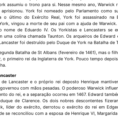
ork assumiu o trono para si. Nesse mesmo ano, Warwick r
o aprisionou. York foi nomeado pelo Parlamento como s
a o último do Exército Real, York foi assassinado na 
 York, vingou a morte de seu pai com a ajuda de Warwick.
o nome de Eduardo IV. Os Yorkistas e Lencasters se e
uma colina chamada Taunton. Os arqueiros de Edward e
Lancaster foi destruído pelo Duque de York na Batalha de 
egunda Batalha de St Albans (fevereiro de 1461), mas o fil
 o primeiro rei da Inglaterra de York. Pouco tempo depoi
ha.
ancaster
 de Lancaster e o próprio rei deposto Henrique mantiver
e governou com mãos pesadas. O poderoso Warwick influenc
nto do rei, e a separação ocorreu em 1467. Edward também
 duque de Clarence. Os dois nobres descontentes fize
 líder do exército, derrotou o exército do rei em Edgec
de se reconciliou com a esposa de Henrique VI, Margarida