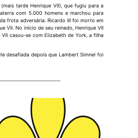
mais tarde Henrique VII), que fugiu para a
laterra com 5.000 homens e marchou para
 frota adversária. Ricardo III foi morto em
 VII. No início de seu reinado, Henrique VII
 VII casou-se com Elizabeth de York, a filha
nte desafiada depois que Lambert Simnel foi
A B
Unido
sua h