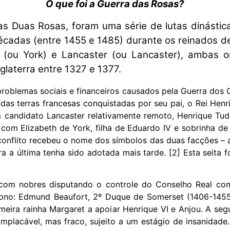
O que foi a Guerra das Rosas?
s Duas Rosas, foram uma série de lutas dinástica
écadas (entre 1455 e 1485) durante os reinados de 
(ou York) e Lancaster (ou Lancaster), ambas or
glaterra entre 1327 e 1377.
problemas sociais e financeiros causados ​​pela Guerra dos
das terras francesas conquistadas por seu pai, o Rei Henri
andidato Lancaster relativamente remoto, Henrique Tudor,
com Elizabeth de York, filha de Eduardo IV e sobrinha de R
O conflito recebeu o nome dos símbolos das duas facções –
 a última tenha sido adotada mais tarde. [2] Esta seita f
 com nobres disputando o controle do Conselho Real co
trono: Edmund Beaufort, 2º Duque de Somerset (1406-1455
eira rainha Margaret a apoiar Henrique VI e Anjou. A seg
mplacável, mas fraco, sujeito a um estágio de insanidad