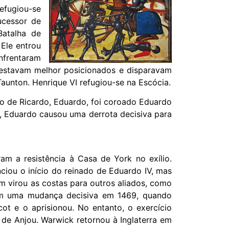
efugiou-se
ucessor de
Batalha de
 Ele entrou
nfrentaram
stavam melhor posicionados e disparavam
Taunton. Henrique VI refugiou-se na Escócia.
ho de Ricardo, Eduardo, foi coroado Eduardo
s, Eduardo causou uma derrota decisiva para
am a resistência à Casa de York no exílio.
iou o início do reinado de Eduardo IV, mas
 virou as costas para outros aliados, como
ram uma mudança decisiva em 1469, quando
ot e o aprisionou. No entanto, o exercício
 de Anjou. Warwick retornou à Inglaterra em