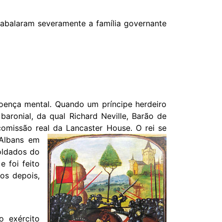
a abalaram severamente a família governante
doença mental. Quando um príncipe herdeiro
aronial, da qual Richard Neville, Barão de
comissão real da Lancaster House.
O rei se
 Albans em
oldados do
 foi feito
os depois,
o exército