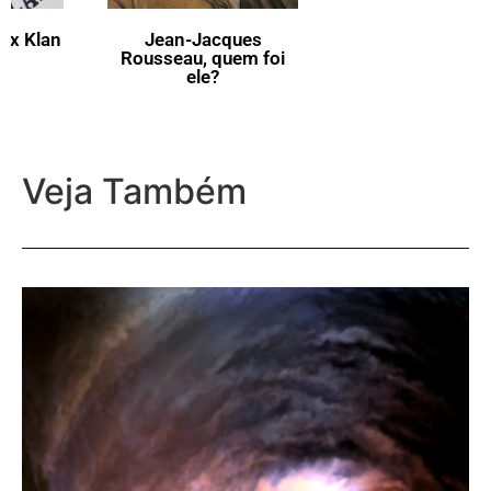
Jean-Jacques
O que vem a ser a Flor-
Rousseau, quem foi
de-Lis?
ele?
Veja Também