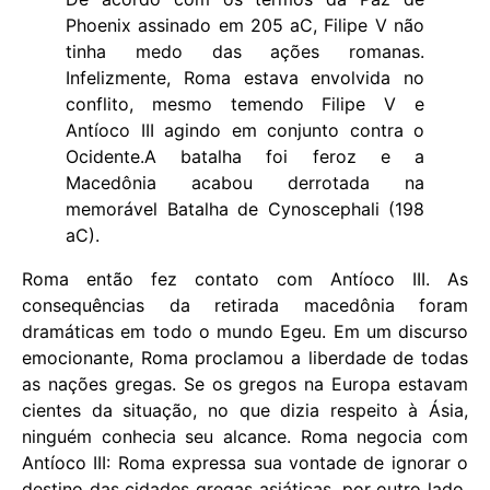
Phoenix assinado em 205 aC, Filipe V não
tinha medo das ações romanas.
Infelizmente, Roma estava envolvida no
conflito, mesmo temendo Filipe V e
Antíoco III agindo em conjunto contra o
Ocidente.A batalha foi feroz e a
Macedônia acabou derrotada na
memorável Batalha de Cynoscephali (198
aC).
Roma então fez contato com Antíoco III. As
consequências da retirada macedônia foram
dramáticas em todo o mundo Egeu. Em um discurso
emocionante, Roma proclamou a liberdade de todas
as nações gregas. Se os gregos na Europa estavam
cientes da situação, no que dizia respeito à Ásia,
ninguém conhecia seu alcance. Roma negocia com
Antíoco III: Roma expressa sua vontade de ignorar o
destino das cidades gregas asiáticas, por outro lado,