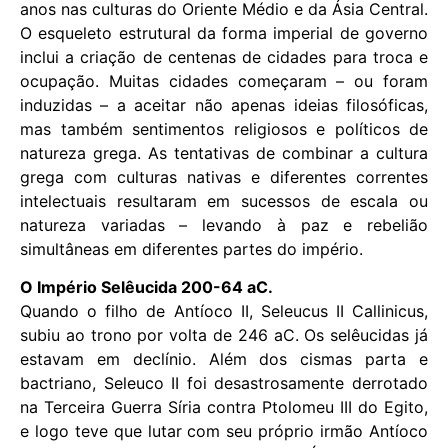
anos nas culturas do Oriente Médio e da Ásia Central.
O esqueleto estrutural da forma imperial de governo
inclui a criação de centenas de cidades para troca e
ocupação. Muitas cidades começaram – ou foram
induzidas – a aceitar não apenas ideias filosóficas,
mas também sentimentos religiosos e políticos de
natureza grega. As tentativas de combinar a cultura
grega com culturas nativas e diferentes correntes
intelectuais resultaram em sucessos de escala ou
natureza variadas – levando à paz e rebelião
simultâneas em diferentes partes do império.
O Império Selêucida 200-64 aC.
Quando o filho de Antíoco II, Seleucus II Callinicus,
subiu ao trono por volta de 246 aC. Os selêucidas já
estavam em declínio. Além dos cismas parta e
bactriano, Seleuco II foi desastrosamente derrotado
na Terceira Guerra Síria contra Ptolomeu III do Egito,
e logo teve que lutar com seu próprio irmão Antíoco