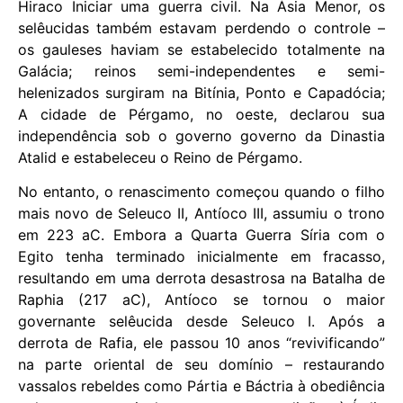
Hiraco Iniciar uma guerra civil. Na Ásia Menor, os
selêucidas também estavam perdendo o controle –
os gauleses haviam se estabelecido totalmente na
Galácia; reinos semi-independentes e semi-
helenizados surgiram na Bitínia, Ponto e Capadócia;
A cidade de Pérgamo, no oeste, declarou sua
independência sob o governo governo da Dinastia
Atalid e estabeleceu o Reino de Pérgamo.
No entanto, o renascimento começou quando o filho
mais novo de Seleuco II, Antíoco III, assumiu o trono
em 223 aC. Embora a Quarta Guerra Síria com o
Egito tenha terminado inicialmente em fracasso,
resultando em uma derrota desastrosa na Batalha de
Raphia (217 aC), Antíoco se tornou o maior
governante selêucida desde Seleuco I. Após a
derrota de Rafia, ele passou 10 anos “revivificando”
na parte oriental de seu domínio – restaurando
vassalos rebeldes como Pártia e Báctria à obediência