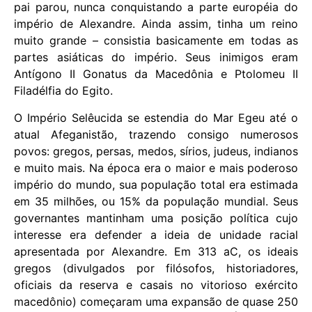
pai parou, nunca conquistando a parte européia do
império de Alexandre. Ainda assim, tinha um reino
muito grande – consistia basicamente em todas as
partes asiáticas do império. Seus inimigos eram
Antígono II Gonatus da Macedônia e Ptolomeu II
Filadélfia do Egito.
O Império Selêucida se estendia do Mar Egeu até o
atual Afeganistão, trazendo consigo numerosos
povos: gregos, persas, medos, sírios, judeus, indianos
e muito mais. Na época era o maior e mais poderoso
império do mundo, sua população total era estimada
em 35 milhões, ou 15% da população mundial. Seus
governantes mantinham uma posição política cujo
interesse era defender a ideia de unidade racial
apresentada por Alexandre. Em 313 aC, os ideais
gregos (divulgados por filósofos, historiadores,
oficiais da reserva e casais no vitorioso exército
macedônio) começaram uma expansão de quase 250