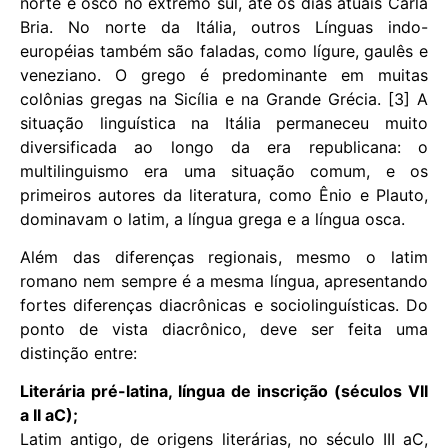
norte e osco no extremo sul, até os dias atuais Carla
Bria. No norte da Itália, outros Línguas indo-
européias também são faladas, como lígure, gaulês e
veneziano. O grego é predominante em muitas
colônias gregas na Sicília e na Grande Grécia. [3] A
situação linguística na Itália permaneceu muito
diversificada ao longo da era republicana: o
multilinguismo era uma situação comum, e os
primeiros autores da literatura, como Ênio e Plauto,
dominavam o latim, a língua grega e a língua osca.
Além das diferenças regionais, mesmo o latim
romano nem sempre é a mesma língua, apresentando
fortes diferenças diacrônicas e sociolinguísticas. Do
ponto de vista diacrônico, deve ser feita uma
distinção entre:
Literária pré-latina, língua de inscrição (séculos VII
a II aC);
Latim antigo, de origens literárias, no século III aC,