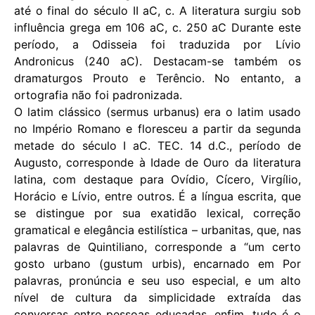
até o final do século II aC, c. A literatura surgiu sob
influência grega em 106 aC, c. 250 aC Durante este
período, a Odisseia foi traduzida por Lívio
Andronicus (240 aC). Destacam-se também os
dramaturgos Prouto e Terêncio. No entanto, a
ortografia não foi padronizada.
O latim clássico (sermus urbanus) era o latim usado
no Império Romano e floresceu a partir da segunda
metade do século I aC. TEC. 14 d.C., período de
Augusto, corresponde à Idade de Ouro da literatura
latina, com destaque para Ovídio, Cícero, Virgílio,
Horácio e Lívio, entre outros. É a língua escrita, que
se distingue por sua exatidão lexical, correção
gramatical e elegância estilística – urbanitas, que, nas
palavras de Quintiliano, corresponde a “um certo
gosto urbano (gustum urbis), encarnado em Por
palavras, pronúncia e seu uso especial, e um alto
nível de cultura da simplicidade extraída das
conversas entre pessoas educadas, enfim, tudo é o