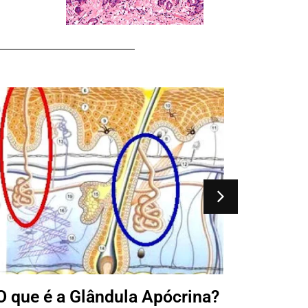
O que 
O que é a Glândula Apócrina?