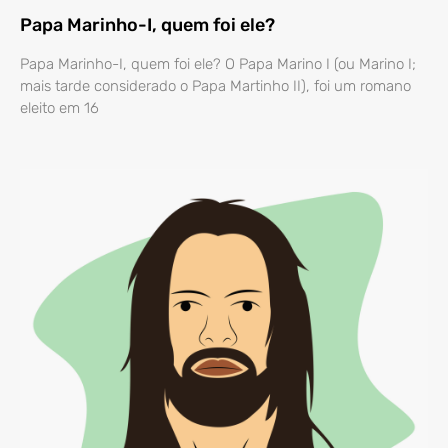
Papa Marinho-I, quem foi ele?
Papa Marinho-I, quem foi ele? O Papa Marino I (ou Marino I;
mais tarde considerado o Papa Martinho II), foi um romano
eleito em 16