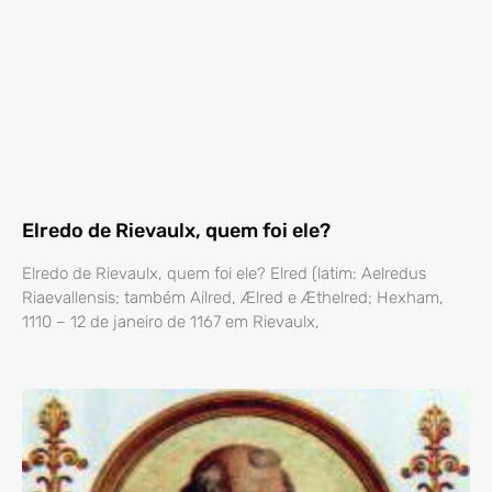
Elredo de Rievaulx, quem foi ele?
Elredo de Rievaulx, quem foi ele? Elred (latim: Aelredus
Riaevallensis; também Ailred, Ælred e Æthelred; Hexham,
1110 – 12 de janeiro de 1167 em Rievaulx,