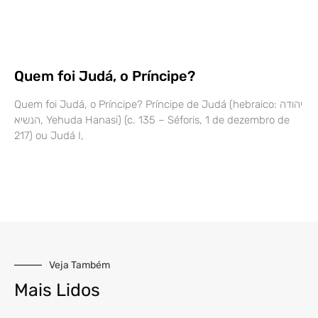
Quem foi Judá, o Príncipe?
Quem foi Judá, o Príncipe? Príncipe de Judá (hebraico: יהודה
הנשיא, Yehuda Hanasi) (c. 135 – Séforis, 1 de dezembro de
217) ou Judá I,
Veja Também
Mais Lidos