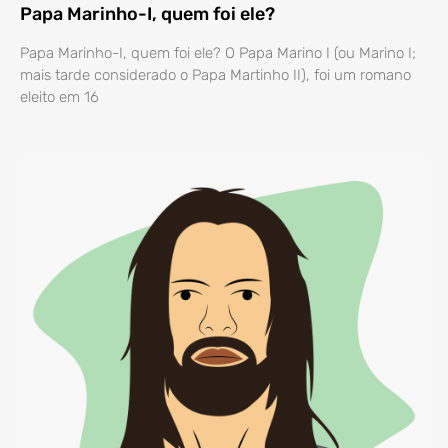
Papa Marinho-I, quem foi ele?
Papa Marinho-I, quem foi ele? O Papa Marino I (ou Marino I;
mais tarde considerado o Papa Martinho II), foi um romano
eleito em 16