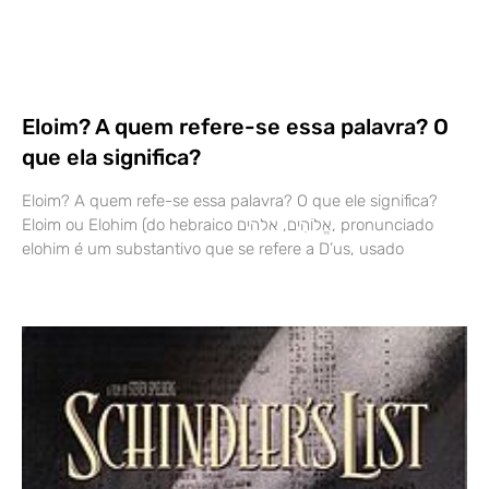
Eloim? A quem refere-se essa palavra? O
que ela significa?
Eloim? A quem refe-se essa palavra? O que ele significa?
Eloim ou Elohim (do hebraico אֱלוֹהִים, אלהים, pronunciado
elohim é um substantivo que se refere a D’us, usado