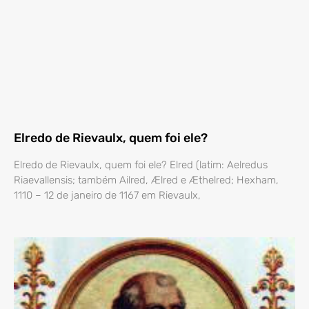
Elredo de Rievaulx, quem foi ele?
Elredo de Rievaulx, quem foi ele? Elred (latim: Aelredus
Riaevallensis; também Ailred, Ælred e Æthelred; Hexham,
1110 – 12 de janeiro de 1167 em Rievaulx,