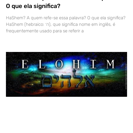
O que ela significa?
HaShem? A quem refe-se essa palavra? O que ela significa?
HaShem (hebraico: ה׳), que significa nome em inglês, é
frequentemente usado para se referir a