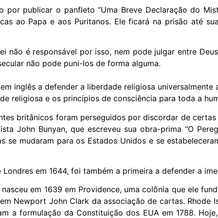
por publicar o panfleto “Uma Breve Declaração do Mist
ticas ao Papa e aos Puritanos. Ele ficará na prisão até 
rei não é responsável por isso, nem pode julgar entre De
secular não pode puni-los de forma alguma.
 em inglês a defender a liberdade religiosa universalmente 
ade religiosa e os princípios de consciência para toda a hu
ntes britânicos foram perseguidos por discordar de certas
Batista John Bunyan, que escreveu sua obra-prima “O Pere
as se mudaram para os Estados Unidos e se estabeleceram
de Londres em 1644, foi também a primeira a defender a im
ta nasceu em 1639 em Providence, uma colônia que ele fun
a em Newport John Clark da associação de cartas. Rhode Is
ram a formulação da Constituição dos EUA em 1788. Hoje, 