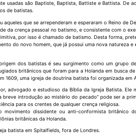
 usadas são Baptiste, Baptista, Battiste e Battista. De a
os de batistas.
zou aqueles que se arrependeram e esperaram o Reino de De
 da crença pessoal no batismo, e consistente com o exemp
imitiva, por isso é chamado de batismo. Desta forma, pret
nto do novo homem, que já possui uma nova natureza e es
origem dos batistas é seu surgimento como um grupo de d
giados britânicos que foram para a Holanda em busca de li
 1609, uma igreja de doutrina batista foi organizada em 
, advogado e estudioso da Bíblia da Igreja Batista. Ele m
a breve introdução ao mistério do pecado” pode ser a prime
ciência para os crentes de qualquer crença religiosa.
ao movimento dissidente ou anti-conformista britânico 
lônias britânicas da Holanda.
a batista em Spitalfields, fora de Londres.