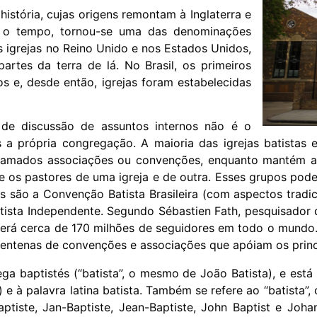
história, cujas origens remontam à Inglaterra e
m o tempo, tornou-se uma das denominações
s igrejas no Reino Unido e nos Estados Unidos,
artes da terra de lá. No Brasil, os primeiros
s e, desde então, igrejas foram estabelecidas
 de discussão de assuntos internos não é o
a própria congregação. A maioria das igrejas batistas
amados associações ou convenções, enquanto mantém a a
tre os pastores de uma igreja e de outra. Esses grupos po
ões são a Convenção Batista Brasileira (com aspectos tradi
ista Independente. Segundo Sébastien Fath, pesquisador d
rá cerca de 170 milhões de seguidores em todo o mundo. E
entenas de convenções e associações que apóiam os princí
ga baptistés (“batista”, o mesmo de João Batista), e está 
”) e à palavra latina batista. Também se refere ao “batista
aptiste, Jan-Baptiste, Jean-Baptiste, John Baptist e Jo