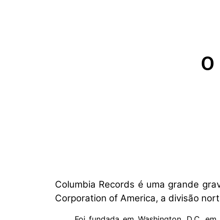
O 
Columbia Records é uma grande grav
Corporation of America, a divisão no
Foi fundada em Washington, D.C. em