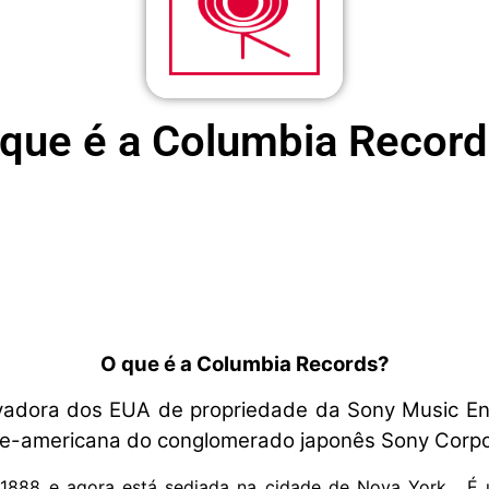
que é a Columbia Recor
O que é a Columbia Records?
adora dos EUA de propriedade da Sony Music Ent
rte-americana do conglomerado japonês Sony Corpo
 1888 e agora está sediada na cidade de Nova York. É 