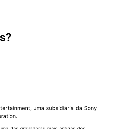
ds?
ertainment, uma subsidiária da Sony
ration.
uma das gravadoras mais antigas dos