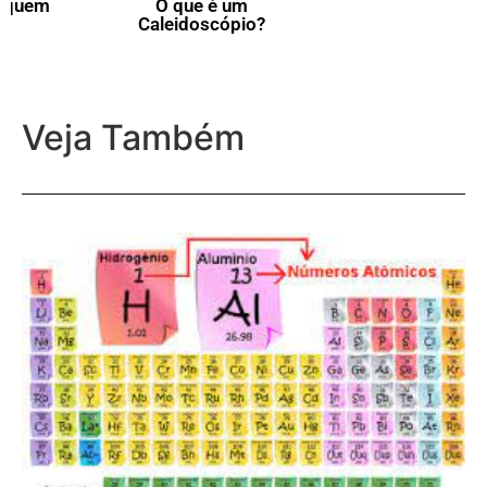
O que é um
O que é a Lei de Boyle-
Caleidoscópio?
Mariotte?
Veja Também