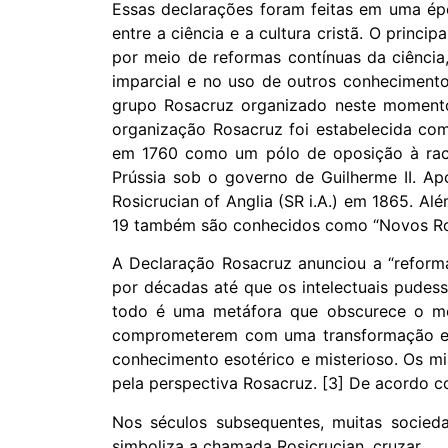
Essas declarações foram feitas em uma ép
entre a ciência e a cultura cristã. O princi
por meio de reformas contínuas da ciência
imparcial e no uso de outros conheciment
grupo Rosacruz organizado neste momento.
organização Rosacruz foi estabelecida com
em 1760 como um pólo de oposição à raci
Prússia sob o governo de Guilherme II. A
Rosicrucian of Anglia (SR i.A.) em 1865. A
19 também são conhecidos como “Novos Ros
A Declaração Rosacruz anunciou a “reform
por décadas até que os intelectuais pudess
todo é uma metáfora que obscurece o mov
comprometerem com uma transformação espi
conhecimento esotérico e misterioso. Os mi
pela perspectiva Rosacruz. [3] De acordo c
Nos séculos subsequentes, muitas socied
simboliza a chamada Rosicrucian. cruzar.