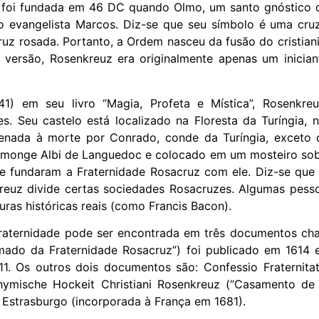
z foi fundada em 46 DC quando Olmo, um santo gnóstico d
elo evangelista Marcos. Diz-se que seu símbolo é uma cr
uz rosada. Portanto, a Ordem nasceu da fusão do cristian
 versão, Rosenkreuz era originalmente apenas um inicia
) em seu livro “Magia, Profeta e Mística”, Rosenkre
. Seu castelo está localizado na Floresta da Turíngia, n
ndenada à morte por Conrado, conde da Turíngia, exceto 
m monge Albi de Languedoc e colocado em um mosteiro sob a 
e fundaram a Fraternidade Rosacruz com ele. Diz-se que a
nkreuz divide certas sociedades Rosacruzes. Algumas pess
as históricas reais (como Francis Bacon).
fraternidade pode ser encontrada em três documentos ch
amado da Fraternidade Rosacruz”) foi publicado em 1614
1. Os outros dois documentos são: Confessio Fraternitat
ymische Hockeit Christiani Rosenkreuz (“Casamento de A
 Estrasburgo (incorporada à França em 1681).