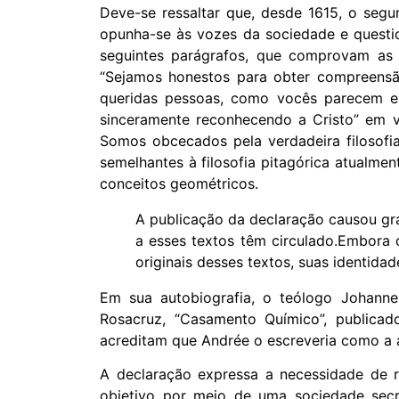
Deve-se ressaltar que, desde 1615, o segu
opunha-se às vozes da sociedade e questio
seguintes parágrafos, que comprovam as o
“Sejamos honestos para obter compreensã
queridas pessoas, como vocês parecem e
sinceramente reconhecendo a Cristo” em v
Somos obcecados pela verdadeira filosofia
semelhantes à filosofia pitagórica atualme
conceitos geométricos.
A publicação da declaração causou gra
a esses textos têm circulado.Embora 
originais desses textos, suas identida
Em sua autobiografia, o teólogo Johanne
Rosacruz, “Casamento Químico”, publicad
acreditam que Andrée o escreveria como a an
A declaração expressa a necessidade de r
objetivo por meio de uma sociedade sec