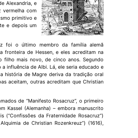
e Alexandria, e
uz vermelha com
ismo primitivo e
nte e depois um
uz foi o último membro da família alemã
a fronteira de Hessen, e eles acreditam na
o filho mais novo, de cinco anos. Segundo
influência de Albi. Lá, ele seria educado e
 história de Magre deriva da tradição oral
oas aceitam, outras acreditam que Christian
amados de “Manifesto Rosacruz”, o primeiro
 em Kassel (Alemanha) – embora manuscrito
is (“Confissões da Fraternidade Rosacruz”)
lquimia de Christian Rozenkreuz”) (1616),