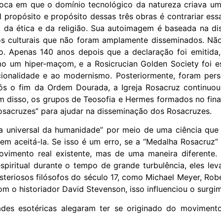
oca em que o domínio tecnológico da natureza criava um
pal propósito e propósito dessas três obras é contrariar es
, da ética e da religião. Sua autoimagem é baseada na d
os culturais que não foram amplamente disseminados. Nã
 Apenas 140 anos depois que a declaração foi emitida,
o um hiper-maçom, e a Rosicrucian Golden Society foi e
onalidade e ao modernismo. Posteriormente, foram pers
pós o fim da Ordem Dourada, a Igreja Rosacruz continuo
lém disso, os grupos de Teosofia e Hermes formados no fina
acruzes” para ajudar na disseminação dos Rosacruzes.
a universal da humanidade” por meio de uma ciência que 
em aceitá-la. Se isso é um erro, se a “Medalha Rosacruz”
imento real existente, mas de uma maneira diferente. 
ritual durante o tempo de grande turbulência, eles le
steriosos filósofos do século 17, como Michael Meyer, Ro
om o historiador David Stevenson, isso influenciou o surg
ades esotéricas alegaram ter se originado do movimento