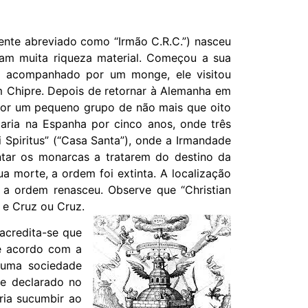
mente abreviado como “Irmão C.R.C.”) nasceu
ham muita riqueza material. Começou a sua
, acompanhado por um monge, ele visitou
 Chipre. Depois de retornar à Alemanha em
por um pequeno grupo de não mais que oito
caria na Espanha por cinco anos, onde três
 Spiritus” (“Casa Santa”), onde a Irmandade
ntar os monarcas a tratarem do destino da
a morte, a ordem foi extinta. A localização
a ordem renasceu. Observe que “Christian
 e Cruz ou Cruz.
 acredita-se que
e acordo com a
m uma sociedade
de declarado no
ria sucumbir ao