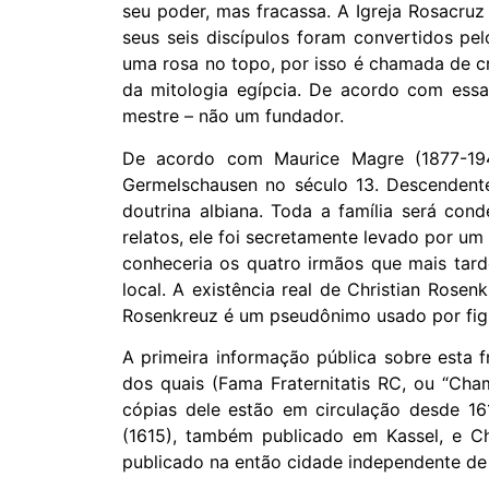
seu poder, mas fracassa. A Igreja Rosacru
seus seis discípulos foram convertidos p
uma rosa no topo, por isso é chamada de cr
da mitologia egípcia. De acordo com essa
mestre – não um fundador.
De acordo com Maurice Magre (1877-1941
Germelschausen no século 13. Descendentes
doutrina albiana. Toda a família será co
relatos, ele foi secretamente levado por u
conheceria os quatro irmãos que mais tard
local. A existência real de Christian Rose
Rosenkreuz é um pseudônimo usado por figur
A primeira informação pública sobre esta 
dos quais (Fama Fraternitatis RC, ou “Ch
cópias dele estão em circulação desde 161
(1615), também publicado em Kassel, e Ch
publicado na então cidade independente de