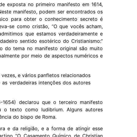
ade exposta no primeiro manifesto em 1614,
 Neste manifesto, podem ser encontrados os
ásico para obter o conhecimento secreto é
eva-se como cristão, “O que vocês acham,
admitimos que estamos verdadeiramente e
deiro sentido esotérico do Cristianismo:“
ão do tema no manifesto original são muito
cipalmente por meio de aspectos numéricos e
vezes, e vários panfletos relacionados
 as verdadeiras intenções dos autores
-1654) declarou que o terceiro manifesto
u o texto como ludibrium. Alguns autores
uência do bispo de Roma.
 e da religião, e a forma de atingir esse
rtigo “O Casamento Químico de Christian