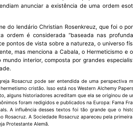
tendiam anunciar a existência de uma ordem eso
 do lendário Christian Rosenkreuz, que foi o pon
sta ordem é considerada “baseada nas profunda
 pontos de vista sobre a natureza, o universo físi
ente, mas menciona a Cabala, o Hermeticismo e o
o mundo interior, composta por grandes especialis
dade.
Igreja Rosacruz pode ser entendida de uma perspectiva
 hermetismo cristão. Isso está nos Western Alchemy Paper
to, alguns historiadores acreditam que ela se originou de 
ônimos foram redigidos e publicados na Europa: Fama Frater
als. A influência desses textos foi tão grande que o histo
mo Rosacruz. A Sociedade Rosacruz apareceu pela primei
ja Protestante Alemã.