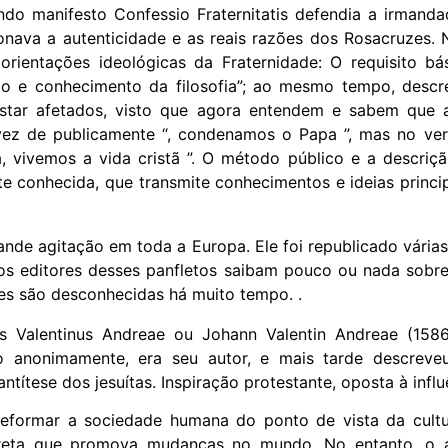
ndo manifesto Confessio Fraternitatis defendia a irmand
nava a autenticidade e as reais razões dos Rosacruzes.
rientações ideológicas da Fraternidade: O requisito b
o e conhecimento da filosofia”; ao mesmo tempo, descr
star afetados, visto que agora entendem e sabem que 
ez de publicamente “, condenamos o Papa ”, mas no verda
, vivemos a vida cristã ”. O método público e a descriç
nte conhecida, que transmite conhecimentos e ideias prin
nde agitação em toda a Europa. Ele foi republicado várias 
os editores desses panfletos saibam pouco ou nada sobre
des são desconhecidas há muito tempo. .
s Valentinus Andreae ou Johann Valentin Andreae (1586
o anonimamente, era seu autor, e mais tarde descreve
títese dos jesuítas. Inspiração protestante, oposta à infl
eformar a sociedade humana do ponto de vista da cultura
reta que promova mudanças no mundo. No entanto, o a