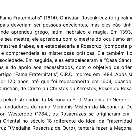
ma Fraternitatis” (1614), Christian Rosenkreuz (original
ais deveriam ser pessoas excelentes, mas eles não tin
nde aprendeu grego, latim, hebraico e magia. Em 1393
e seu mestre, ele aprendeu com o mestre do ocultismo em
mestres árabes, ele estabeleceria a Rosacruz (composta 
a e compreenderia as misteriosas práticas. Ele também fi
a sociedade. Em seguida, eles estabeleceram a “Casa Sancti
s e do apoio aos necessitados, com o objetivo de orie
tigo “Fama Fraternitatis”, C.R.C. morreu em 1484. Após su
r 120 anos, até que foi redescoberta em 1604, quando 
ristian, de Cristo ou Christos ou Khrestos; Rosen ou Rosa
a pelo historiador da Maçonaria E. J. Marconis de Negre –
 os fundadores do ramo Memphis-Mislem da Maçonaria. D
Baron Westerode (1784), os Rosacruzes se originaram e
 Oriental no século 18 (diferente do ideal da Fraternida
uz “(Medalha Rosacruz de Ouro), tentará fazer a Maçona