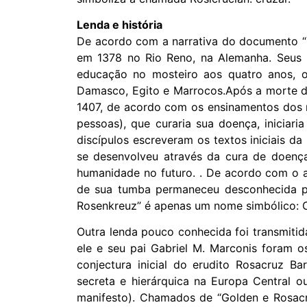
Lenda e história
De acordo com a narrativa do documento “Fa
em 1378 no Rio Reno, na Alemanha. Seus p
educação no mosteiro aos quatro anos, o
Damasco, Egito e Marrocos.Após a morte d
1407, de acordo com os ensinamentos dos 
pessoas), que curaria sua doença, iniciari
discípulos escreveram os textos iniciais d
se desenvolveu através da cura de doença
humanidade no futuro. . De acordo com o ar
de sua tumba permaneceu desconhecida po
Rosenkreuz” é apenas um nome simbólico: Ch
Outra lenda pouco conhecida foi transmitid
ele e seu pai Gabriel M. Marconis foram
conjectura inicial do erudito Rosacruz 
secreta e hierárquica na Europa Central ou
manifesto). Chamados de “Golden e Rosacr