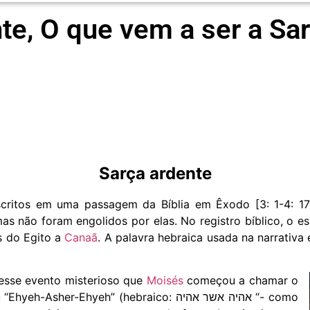
te, O que vem a ser a Sa
Sarça ardente
scritos em uma passagem da Bíblia em Êxodo [3: 1-4: 17
as não foram engolidos por elas. No registro bíblico, o e
s do Egito a
Canaã
. A palavra hebraica usada na narrativa é seneh (סנה), que significa p
esse evento misterioso que
Moisés
começou a chamar o