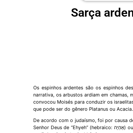
Sarça arden
Os espinhos ardentes são os espinhos de
narrativa, os arbustos ardiam em chamas, m
convocou Moisés para conduzir os israelita
que pode ser do gênero Platanus ou Acacia.
De acordo com o judaísmo, foi por causa d
Senhor Deus de “Ehyeh” (hebraico: אֶהְיֶה) ou “Ehyeh-Asher-Ehyeh” (hebraico: אהיה אשר אהיה “- como