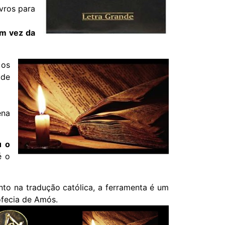
ivros para
em vez da
 os
 de
ena
u o
é o
nto na tradução católica, a ferramenta é um
ofecia de Amós.