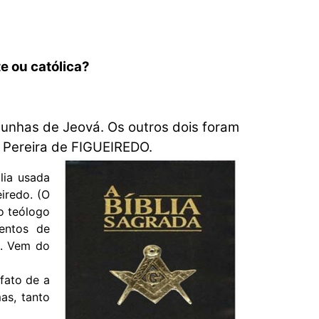
e ou católica?
unhas de Jeová. Os outros dois foram
o Pereira de FIGUEIREDO.
lia usada
iredo. (O
o teólogo
entos de
a. Vem do
fato de a
s, tanto