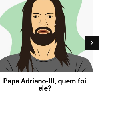
Adrian
Papa Adriano-III, quem foi
ele?