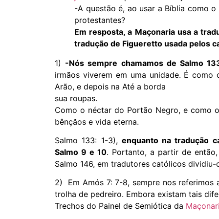
-A questão é, ao usar a Bíblia como o l
protestantes?
Em resposta, a Maçonaria usa a tra
tradução de Figueretto usada pelos c
1)
-Nós sempre chamamos de Salmo 133
irmãos viverem em uma unidade. É como o
Arão, e depois na Até a borda
sua roupas.
Como o néctar do Portão Negro, e como o 
bênçãos e vida eterna.
Salmo 133: 1-3),
enquanto na tradução c
Salmo 9 e 10
. Portanto, a partir de entã
Salmo 146, em tradutores católicos dividiu
2) Em Amós 7: 7-8, sempre nos referimo
trolha de pedreiro. Embora existam tais dif
Trechos do Painel de Semiótica da
Maçonar