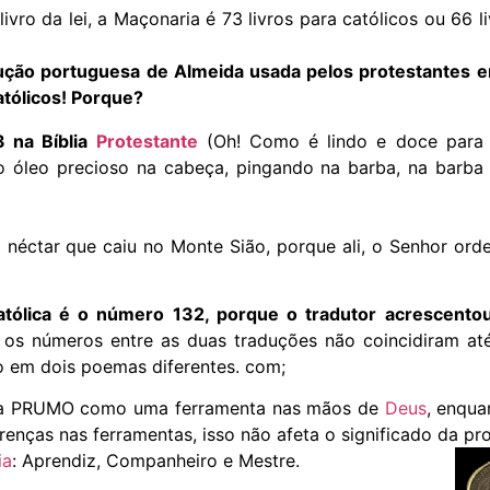
ivro da lei, a Maçonaria é 73 livros para católicos ou 66 l
dução portuguesa de Almeida usada pelos protestantes 
atólicos! Porque?
 na Bíblia
Protestante
(Oh! Como é lindo e doce para
 óleo precioso na cabeça, pingando na barba, na barba
néctar que caiu no Monte Sião, porque ali, o Senhor ord
atólica é o número 132, porque o tradutor acrescento
o, os números entre as duas traduções não coincidiram at
-o em dois poemas diferentes. com;
s a PRUMO como uma ferramenta nas mãos de
Deus
, enqua
erenças nas ferramentas, isso não afeta o significado da pr
ia
: Aprendiz, Companheiro e Mestre.