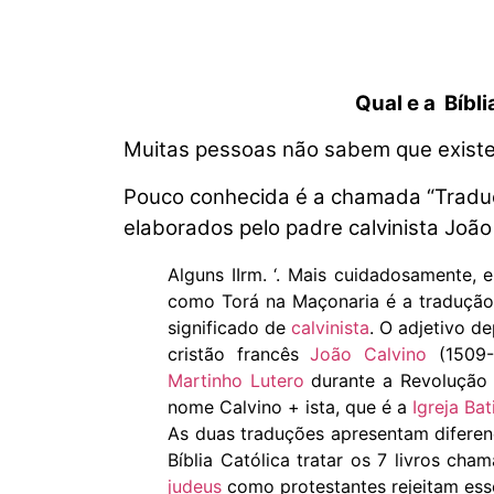
Qual e a Bíbl
Muitas pessoas não sabem que existem
Pouco conhecida é a chamada “Traduç
elaborados pelo padre calvinista João
Alguns IIrm. ‘. Mais cuidadosamente, 
como Torá na Maçonaria é a traduçã
significado de
calvinista
. O adjetivo d
cristão francês
João Calvino
(1509-
Martinho Lutero
durante a Revolução 
nome Calvino + ista, que é a
Igreja Bat
As duas traduções apresentam diferen
Bíblia Católica tratar os 7 livros c
judeus
como protestantes rejeitam esse