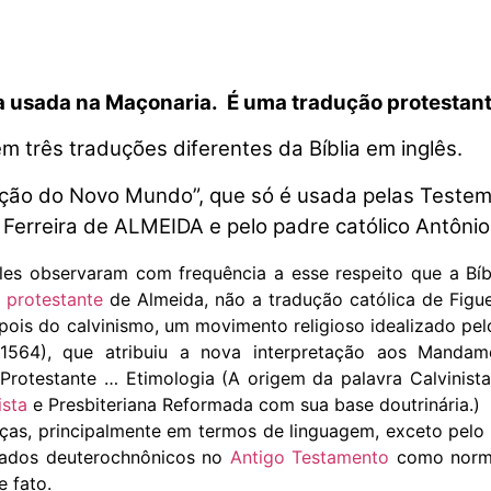
ia usada na Maçonaria. É uma tradução protestant
 três traduções diferentes da Bíblia em inglês.
ão do Novo Mundo”, que só é usada pelas Testem
 Ferreira de ALMEIDA e pelo padre católico Antôni
eles observaram com frequência a esse respeito que a Bíb
o
protestante
de Almeida, não a tradução católica de Figue
epois do calvinismo, um movimento religioso idealizado pel
1564), que atribuiu a nova interpretação aos Mandam
Protestante … Etimologia (A origem da palavra Calvinist
ista
e Presbiteriana Reformada com sua base doutrinária.)
ças, principalmente em termos de linguagem, exceto pelo 
hamados deuterochnônicos no
Antigo Testamento
como norma
 fato.