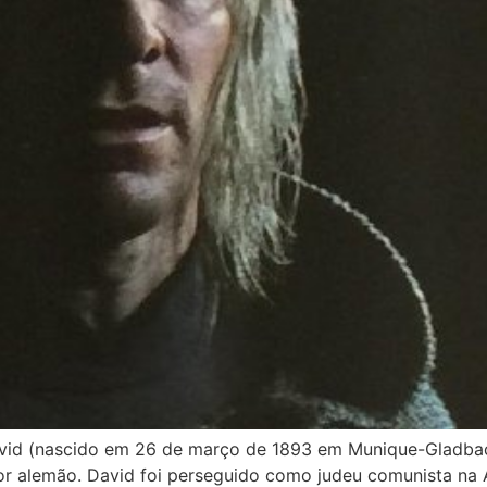
avid (nascido em 26 de março de 1893 em Munique-Gladb
r alemão. David foi perseguido como judeu comunista na A