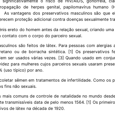
significativamente o risco de HIV/AIDS, gonorreia, cla
opagação de herpes genital, papilomavírus humano (HP
s. As vantagens dos preservativos masculinos são que el
ferecem proteção adicional contra doenças sexualmente tra
nis ereto do homem antes da relação sexual, criando uma 
m contato com o corpo do parceiro sexual.
sculinos são feitos de látex. Para pessoas com alergias a
retano ou de borracha sintética. [1] Os preservativos f
dem ser usados ​​várias vezes. [3] Quando usado em conj
videz para mulheres cujos parceiros sexuais usaram prese
 (uso típico) por ano.
coletar sêmen em tratamentos de infertilidade. Como os pr
os fins não sexuais.
 mais comuns de controle de natalidade no mundo desde
e transmissíveis data de pelo menos 1564. [1] Os primeir
ivos de látex na década de 1920.