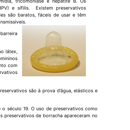
mídia, tricomoníase e hepatite B. Os
V) e sífilis. Existem preservativos
es são baratos, fáceis de usar e têm
nsmissíveis.
barreira
o látex,
emininos
unto com
rvativos
eservativos são à prova d’água, elásticos e
 o século 19. O uso de preservativos como
os preservativos de borracha apareceram no