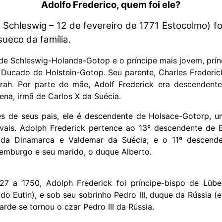
Adolfo Frederico, quem foi ele?
Schleswig – 12 de fevereiro de 1771 Estocolmo) fo
ueco da família.
 de Schleswig-Holanda-Gotop e o príncipe mais jovem, prí
Ducado de Holstein-Gotop. Seu parente, Charles Frederic
rah. Por parte de mãe, Adolf Frederick era descendente
ena, irmã de Carlos X da Suécia.
és de seus pais, ele é descendente de Holsace-Gotorp, u
vais. Adolph Frederick pertence ao 13º descendente de 
 da Dinamarca e Valdemar da Suécia; e o 11º descend
emburgo e seu marido, o duque Alberto.
27 a 1750, Adolph Frederick foi príncipe-bispo de Lübe
ndo Eutin), e sob seu sobrinho Pedro III, duque da Rússia 
arde se tornou o czar Pedro III da Rússia.