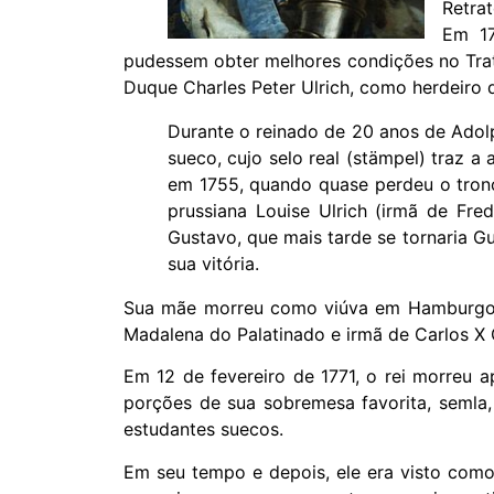
Retra
Em 17
pudessem obter melhores condições no Trata
Duque Charles Peter Ulrich, como herdeiro d
Durante o reinado de 20 anos de Adol
sueco, cujo selo real (stämpel) traz a
em 1755, quando quase perdeu o trono 
prussiana Louise Ulrich (irmã de Fre
Gustavo, que mais tarde se tornaria Gu
sua vitória.
Sua mãe morreu como viúva em Hamburgo em
Madalena do Palatinado e irmã de Carlos X 
Em 12 de fevereiro de 1771, o rei morreu 
porções de sua sobremesa favorita, semla,
estudantes suecos.
Em seu tempo e depois, ele era visto com