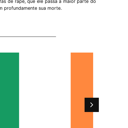
as de rapé, que ele passa a maior parte do
am profundamente sua morte.
A Band
a sua 