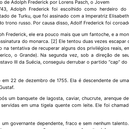
to de Adolph Frederick por Lorens Pasch, o Jovem
43, Adolph Frederick foi escolhido como herdeiro do 
do de Turku, que foi assinado com a Imperatriz Elisabeth 
o trono russo. Por causa disso, Adolf Frederick foi coroa
ph Frederick, ele era pouco mais que um fantoche, e a mo
 assinatura do monarca. [2] Ele tentou duas vezes escapar d
na tentativa de recuperar alguns dos privilégios reais, 
derico, o Grande). Na segunda vez, sob a direção de seu 
stavo III da Suécia, conseguiu derrubar o partido “cap” d
 22 de dezembro de 1755. Ela é descendente de uma ant
Gustaf.
após um banquete de lagosta, caviar, chucrute, arenque
 servidas em uma tigela quente com leite. Ele foi chama
o um governante dependente, fraco e sem nenhum talent