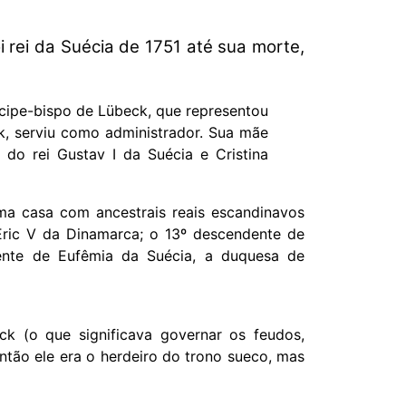
i rei da Suécia de 1751 até sua morte,
ncipe-bispo de Lübeck, que representou
k, serviu como administrador. Sua mãe
 do rei Gustav I da Suécia e Cristina
ma casa com ancestrais reais escandinavos
Eric V da Dinamarca; o 13º descendente de
ente de Eufêmia da Suécia, a duquesa de
ck (o que significava governar os feudos,
(então ele era o herdeiro do trono sueco, mas