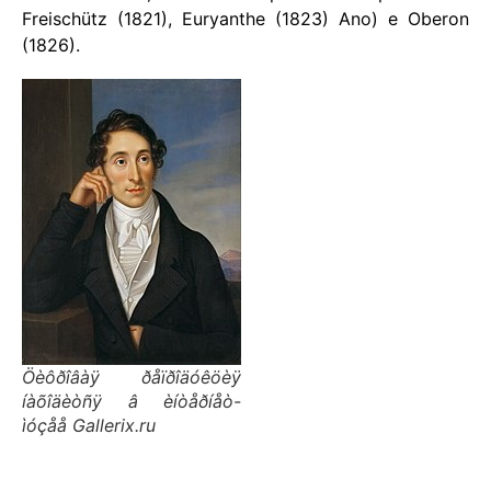
Freischütz (1821), Euryanthe (1823) Ano) e Oberon
(1826).
Öèôðîâàÿ ðåïðîäóêöèÿ
íàõîäèòñÿ â èíòåðíåò-
ìóçåå Gallerix.ru