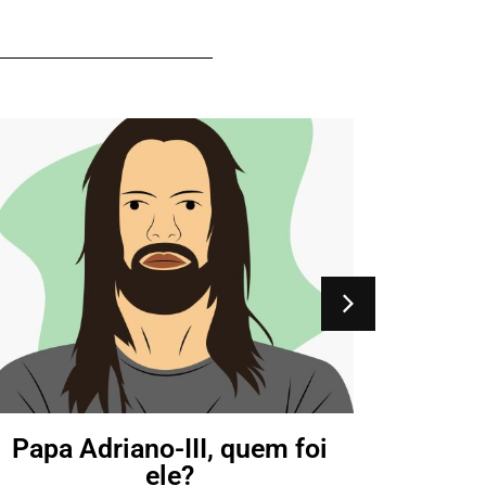
Adrian
Papa Adriano-III, quem foi
ele?