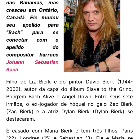
nas Bahamas, mas
cresceu em Ontário,
Canadá. Ele mudou
seu apelido para
“Bach” para se
conectar com o
apelido do
compositor barroco
Johann Sebastian
Bach
.
Filho de Liz Bierk e do pintor David Bierk (1944-
2002), autor da capa do álbum Slave to the Grind,
Bring’em Bach Alive e Angel Down. Entre seus sete
irmãos, o ex-jogador de hóquei no gelo Zac Bierk
(Zac Bierk) e a atriz Dylan Bierk (Dylan Bierk) se
destacaram.
É casado com Maria Bierk e tem três filhos: Paris
(22), Londres (15) e Sebastian (3). Ele e Maria se