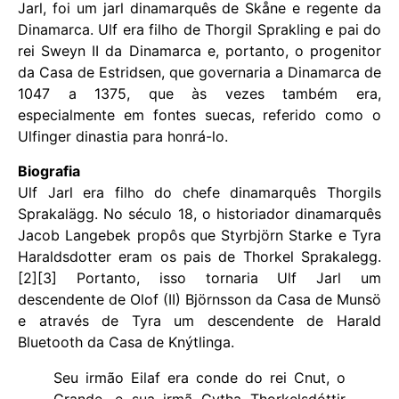
Jarl, foi um jarl dinamarquês de Skåne e regente da
Dinamarca. Ulf era filho de Thorgil Sprakling e pai do
rei Sweyn II da Dinamarca e, portanto, o progenitor
da Casa de Estridsen, que governaria a Dinamarca de
1047 a 1375, que às vezes também era,
especialmente em fontes suecas, referido como o
Ulfinger dinastia para honrá-lo.
Biografia
Ulf Jarl era filho do chefe dinamarquês Thorgils
Sprakalägg. No século 18, o historiador dinamarquês
Jacob Langebek propôs que Styrbjörn Starke e Tyra
Haraldsdotter eram os pais de Thorkel Sprakalegg.
[2][3] Portanto, isso tornaria Ulf Jarl um
descendente de Olof (II) Björnsson da Casa de Munsö
e através de Tyra um descendente de Harald
Bluetooth da Casa de Knýtlinga.
Seu irmão Eilaf era conde do rei Cnut, o
Grande, e sua irmã Gytha Thorkelsdóttir