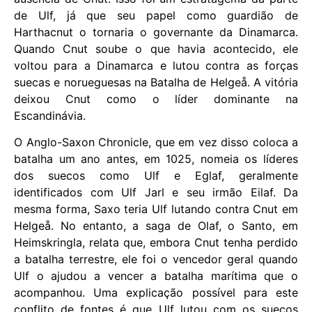
de Ulf, já que seu papel como guardião de
Harthacnut o tornaria o governante da Dinamarca.
Quando Cnut soube o que havia acontecido, ele
voltou para a Dinamarca e lutou contra as forças
suecas e norueguesas na Batalha de Helgeå. A vitória
deixou Cnut como o líder dominante na
Escandinávia.
O Anglo-Saxon Chronicle, que em vez disso coloca a
batalha um ano antes, em 1025, nomeia os líderes
dos suecos como Ulf e Eglaf, geralmente
identificados com Ulf Jarl e seu irmão Eilaf. Da
mesma forma, Saxo teria Ulf lutando contra Cnut em
Helgeå. No entanto, a saga de Olaf, o Santo, em
Heimskringla, relata que, embora Cnut tenha perdido
a batalha terrestre, ele foi o vencedor geral quando
Ulf o ajudou a vencer a batalha marítima que o
acompanhou. Uma explicação possível para este
conflito de fontes é que Ulf lutou com os suecos