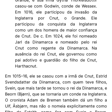
casou-se com Godwin, conde de Wessex.
Em 1016, ele participou da invasão da
Inglaterra por Cnut, o Grande. Ele
participou da conquista da Inglaterra
como um dos homens de maior confiança
de Cnut. De c. Em 1024, ele foi nomeado
Jarl da Dinamarca e nomeado pelo rei
Cnut como regente da Dinamarca. Na
ausência do rei Cnut, ele governou como
pai adotivo e guardião do filho de Cnut,
Harthacnut.
Em 1015–16, ele se casou com a irmã de Cnut, Estrid
Svendsdatter da Dinamarca, com quem teve filhos,
Svein, que mais tarde se tornou o rei da Dinamarca, e
Beorn (Bjørn), que se tornaria um conde na Inglaterra.
O cronista Adam de Bremen também dá um filho a
Ulf, Åsbjørn, mas não o nomeia explicitamente como
filho de Estrith, como faz com Svein e Beorn.