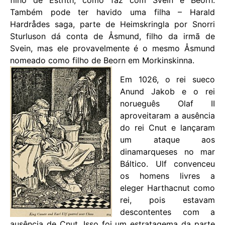
Também pode ter havido uma filha – Harald
Hardrådes saga, parte de Heimskringla por Snorri
Sturluson dá conta de Åsmund, filho da irmã de
Svein, mas ele provavelmente é o mesmo Åsmund
nomeado como filho de Beorn em Morkinskinna.
Em 1026, o rei sueco
Anund Jakob e o rei
norueguês Olaf II
aproveitaram a ausência
do rei Cnut e lançaram
um ataque aos
dinamarqueses no mar
Báltico. Ulf convenceu
os homens livres a
eleger Harthacnut como
rei, pois estavam
descontentes com a
ausência de Cnut. Isso foi um estratagema da parte