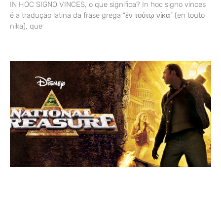
IN HOC SIGNO VINCES, o que significa? In hoc signo vinces
é a tradução latina da frase grega “ἐν τούτῳ νίκα” (en touto
nika), que