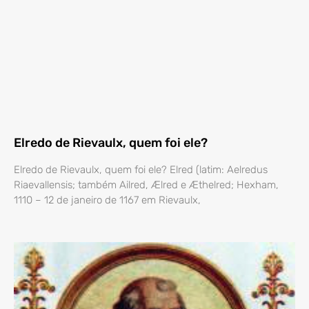
Elredo de Rievaulx, quem foi ele?
Elredo de Rievaulx, quem foi ele? Elred (latim: Aelredus
Riaevallensis; também Ailred, Ælred e Æthelred; Hexham,
1110 – 12 de janeiro de 1167 em Rievaulx,