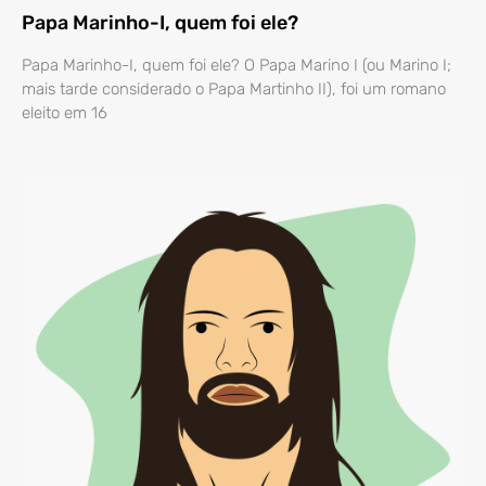
Papa Marinho-I, quem foi ele?
Papa Marinho-I, quem foi ele? O Papa Marino I (ou Marino I;
mais tarde considerado o Papa Martinho II), foi um romano
eleito em 16