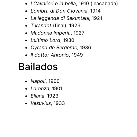
I Cavalieri e la bella
, 1910 (inacabada)
L’ombra di Don Giovanni
, 1914
La leggenda di Sakuntal
a, 1921
Turandot
(final), 1926
Madonna Imperia
, 1927
L’ultimo Lord
, 1930
Cyrano de Bergerac
, 1936
Il dottor Antonio
, 1949
Bailados
Napoli
, 1900
Lorenza
, 1901
Eliana
, 1923
Vesuvius
, 1933