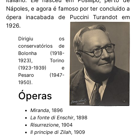
italiano. Ele nasceu em Posillipo, perto de
Nápoles, e agora é famoso por ter concluído a
ópera inacabada de Puccini Turandot em
1926.
Dirigiu os
conservatórios de
Bolonha (1918-
1923), Torino
(1923-1939) e
Pesaro (1947-
1950).
Óperas
Miranda
, 1896
La fonte di Enschir
, 1898
Risurrezione
, 1904
Il principe di Zilah
, 1909