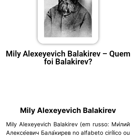
Mily Alexeyevich Balakirev – Quem
foi Balakirev?
Mily Alexeyevich Balakirev
Mily Alexeyevich Balakirev (em russo: Ми́лий
Алексе́евич Бала́кирев no alfabeto cirílico ou