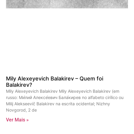
Mily Alexeyevich Balakirev – Quem foi
Balakirev?
Mily Alexeyevich Balakirev Mily Alexeyevich Balakirev (em
russo: Ми́лий Алексе́евич Бала́кирев no alfabeto cirílico ou
Milij Alekseevič Balakirev na escrita ocidental; Nizhny
Novgorod, 2 de
Ver Mais »