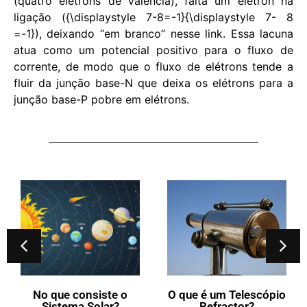
(quatro elétrons de valência), falta um elétron na
ligação ({\displaystyle 7-8=-1}{\displaystyle 7- 8
=-1}), deixando “em branco” nesse link. Essa lacuna
atua como um potencial positivo para o fluxo de
corrente, de modo que o fluxo de elétrons tende a
fluir da junção base-N que deixa os elétrons para a
junção base-P pobre em elétrons.
O que é um Telescóp
Refletor?
 o
O que é um Telescópio
?
Refractor?