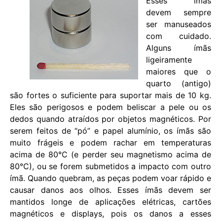
Esses ímãs
devem sempre
ser manuseados
com cuidado.
Alguns ímãs
ligeiramente
maiores que o
quarto (antigo)
são fortes o suficiente para suportar mais de 10 kg.
Eles são perigosos e podem beliscar a pele ou os
dedos quando atraídos por objetos magnéticos. Por
serem feitos de “pó” e papel alumínio, os ímãs são
muito frágeis e podem rachar em temperaturas
acima de 80°C (e perder seu magnetismo acima de
80°C), ou se forem submetidos a impacto com outro
ímã. Quando quebram, as peças podem voar rápido e
causar danos aos olhos. Esses ímãs devem ser
mantidos longe de aplicações elétricas, cartões
magnéticos e displays, pois os danos a esses