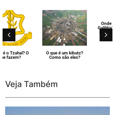
Onde fica o Mar da
Galiléia? O que a Biblia
menciona sobre ele?
O que é um kibutz?
Como são eles?
Veja Também