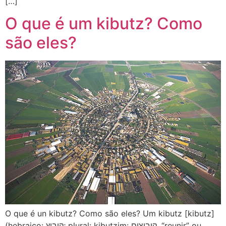
[…]
O que é um kibutz? Como
são eles?
O que é un kibutz? Como são eles? Um kibutz [kibutz]
(hebraico: קיבוץ; plural: kibutzim: קיבוצים, “reunir” ou