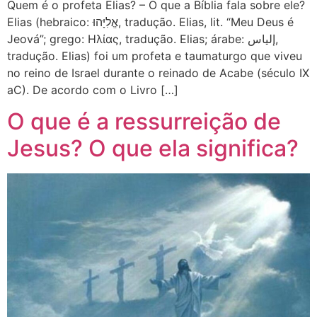
Quem é o profeta Elias? – O que a Bíblia fala sobre ele?
Elias (hebraico: אֱלִיָּהוּ, tradução. Elias, lit. “Meu Deus é
Jeová”; grego: Ηλίας, tradução. Elias; árabe: إلياس,
tradução. Elias) foi um profeta e taumaturgo que viveu
no reino de Israel durante o reinado de Acabe (século IX
aC). De acordo com o Livro […]
O que é a ressurreição de
Jesus? O que ela significa?