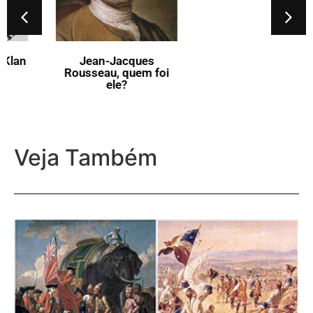
Jean-Jacques
O que vem a ser a Flor-
Rousseau, quem foi
de-Lis?
ele?
Veja Também