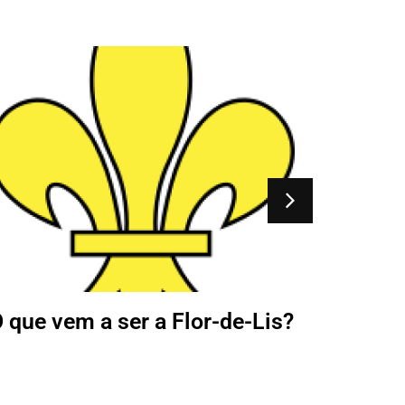
A B
Unido
sua h
 que vem a ser a Flor-de-Lis?