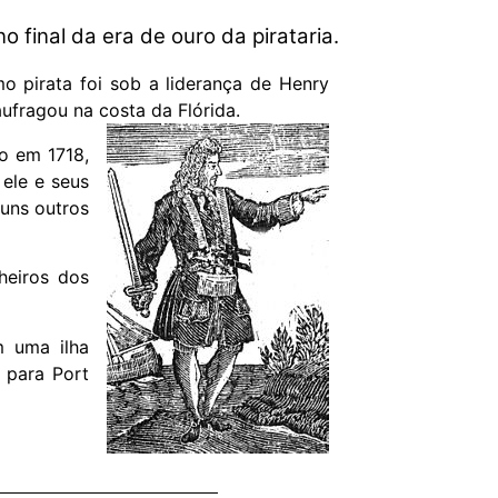
 final da era de ouro da pirataria.
o pirata foi sob a liderança de Henry
fragou na costa da Flórida.
o em 1718,
ele e seus
guns outros
heiros dos
m uma ilha
 para Port