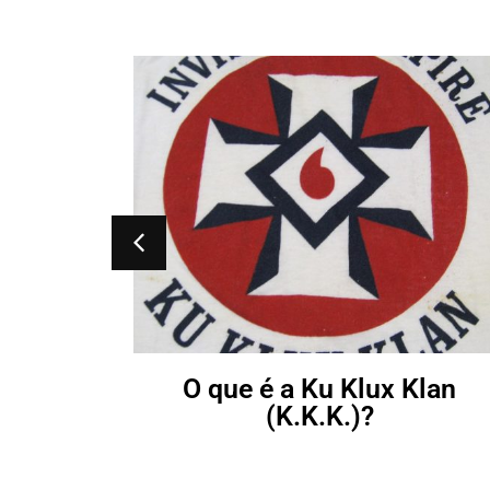
ntfort,
ter?
O que é a Ku Klux Klan
(K.K.K.)?