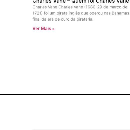
Charles Vane – Quem foi Charles Vane
Charles Vane Charles Vane (1680-29 de março de
1721) foi um pirata inglês que operou nas Bahamas
final da era de ouro da pirataria.
Ver Mais »