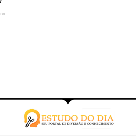
?
 no